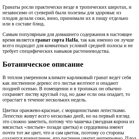
Гранаты росли практически везде в тропических широтах, и
независимо от суеверий были полезны для здоровья: из
плодов делали соки, вино, принимали их в пищу отдельно
или в составе блюд.
Самым популярным для домашнего содержания в настоящее
время является
гранат сорта НаНа
, так как именно он лучше
всего подходит для комнатных условий средней полосы и не
требует специфических навыков растениеводства.
Ботаническое описание
В теплом умеренном климате карликовый гранат ведет себя
как лиственное дерево: его листья желтеют и опадают
поздней осенью. В помещении и в тропиках он обычно
сохраняет листву круглый год, но даже если она опадает, то
отрастает в течение нескольких недель.
Цветки оранжево-красные, с морщинистыми лепестками.
Лепестки живут всего несколько дней, но на первый взгляд
это сложно заметить, потому что чашечка (звездная корона из
мясистых «листьев» позади цветка) и сердцевина имеют
почти тот же цвет, что и сам цветок, поэтому со стороны
создается впечатление, что растение цветет непрерывно. Плод