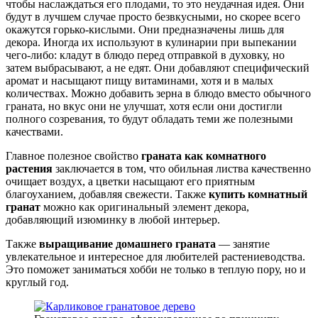
чтобы наслаждаться его плодами, то это неудачная идея. Они
будут в лучшем случае просто безвкусными, но скорее всего
окажутся горько-кислыми. Они предназначены лишь для
декора. Иногда их используют в кулинарии при выпекании
чего-либо: кладут в блюдо перед отправкой в духовку, но
затем выбрасывают, а не едят. Они добавляют специфический
аромат и насыщают пищу витаминами, хотя и в малых
количествах. Можно добавить зерна в блюдо вместо обычного
граната, но вкус они не улучшат, хотя если они достигли
полного созревания, то будут обладать теми же полезными
качествами.
Главное полезное свойство
граната как комнатного
растения
заключается в том, что обильная листва качественно
очищает воздух, а цветки насыщают его приятным
благоуханием, добавляя свежести. Также
купить комнатный
гранат
можно как оригинальный элемент декора,
добавляющий изюминку в любой интерьер.
Также
выращивание домашнего граната
— занятие
увлекательное и интересное для любителей растениеводства.
Это поможет заниматься хобби не только в теплую пору, но и
круглый год.