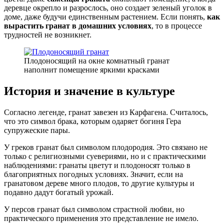
деревце окрепло и разрослось, оно создает зеленый уголок в
доме, даже будучи единственным растением. Если понять,
как
вырастить гранат в домашних условиях
, то в процессе
трудностей не возникнет.
Плодоносящий на окне комнатный гранат
наполнит помещение яркими красками
История и значение в культуре
Согласно легенде, гранат завезен из Карфагена. Считалось,
что это символ брака, которым одаряет богиня Гера
супружеские пары.
У греков гранат был символом плодородия. Это связано не
только с религиозными суевериями, но и с практическими
наблюдениями: гранаты цветут и плодоносят только в
благоприятных погодных условиях. Значит, если на
гранатовом дереве много плодов, то другие культуры и
подавно дадут богатый урожай.
У персов гранат был символом страстной любви, но
практического применения это представление не имело.