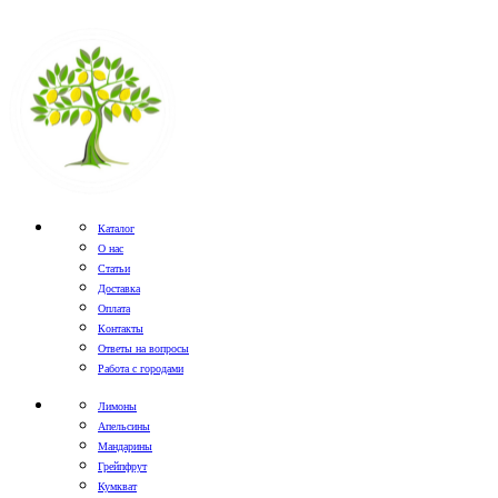
Каталог
О нас
Статьи
Доставка
Оплата
Контакты
Ответы на вопросы
Работа с городами
Лимоны
Апельсины
Мандарины
Грейпфрут
Кумкват