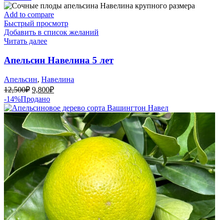
Add to compare
Быстрый просмотр
Добавить в список желаний
Читать далее
Апельсин Навелина 5 лет
Апельсин
,
Навелина
Первоначальная
Текущая
12,500
₽
9,800
₽
цена
цена:
-14%
Продано
составляла
9,800₽.
12,500₽.