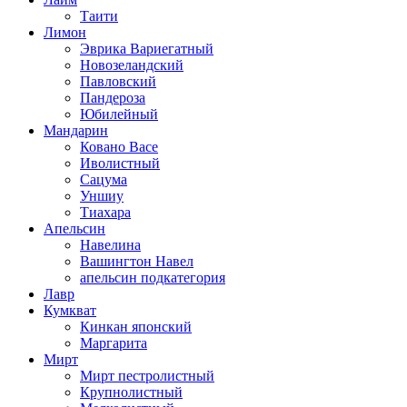
Таити
Лимон
Эврика Вариегатный
Новозеландский
Павловский
Пандероза
Юбилейный
Мандарин
Ковано Васе
Иволистный
Сацума
Уншиу
Тиахара
Апельсин
Навелина
Вашингтон Навел
апельсин подкатегория
Лавр
Кумкват
Кинкан японский
Маргарита
Мирт
Мирт пестролистный
Крупнолистный