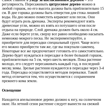
регулярность. Пересаживать
цитрусовое дерево
можно в
любой горшок, но его высота должна быть приблизительно 15
см. В дне горшка должны быть отверстия для стока лишней
воды. На дно можно поместить керамзит или песок. Они
будут играть роль дренажа. Эксперты рекомендуют взять
древесные угли, можно их взять из потухшего огня после
отдыха на природе. Слой дренажа должен быть около 4 см.
Даже если берете угли, сверху все равно необходимо насыпать
немножко мокрого песка. Не экспериментируйте, а
приобретите для пересадки специальный грунт. Чаще всего
его можно приобрести там же, где вы покупали саженец.
Некоторые все же предпочитают готовить его самостоятельно.
Дерево будет нуждаться в пересадке в более большой горшок,
приблизительно на 5 см, через шесть месяцев. Пока растение
молодо, его следует пересаживать каждый год, в последний
месяц зимы. Зрелые растения нуждаются в пересадке через 3-4
года. Пересадка осуществляется методов перевалки. Такой
метод отличается тем, что осуществляется с сохранением
прежнего кома земли.
Освещение
Находится апельсиновое дерево должно к югу, на солнечном
окне. На летний сезон растение следует вынести на свежий