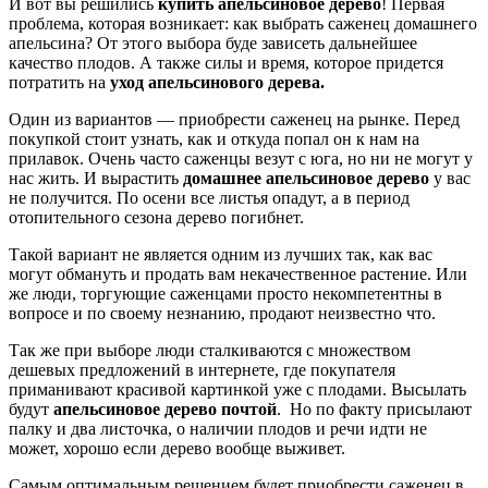
И вот вы решились
купить апельсиновое дерево
! Первая
проблема, которая возникает: как выбрать саженец домашнего
апельсина? От этого выбора буде зависеть дальнейшее
качество плодов. А также силы и время, которое придется
потратить на
уход апельсинового дерева.
Один из вариантов — приобрести саженец на рынке. Перед
покупкой стоит узнать, как и откуда попал он к нам на
прилавок. Очень часто саженцы везут с юга, но ни не могут у
нас жить. И вырастить
домашнее апельсиновое дерево
у вас
не получится. По осени все листья опадут, а в период
отопительного сезона дерево погибнет.
Такой вариант не является одним из лучших так, как вас
могут обмануть и продать вам некачественное растение. Или
же люди, торгующие саженцами просто некомпетентны в
вопросе и по своему незнанию, продают неизвестно что.
Так же при выборе люди сталкиваются с множеством
дешевых предложений в интернете, где покупателя
приманивают красивой картинкой уже с плодами. Высылать
будут
апельсиновое дерево почтой
. Но по факту присылают
палку и два листочка, о наличии плодов и речи идти не
может, хорошо если дерево вообще выживет.
Самым оптимальным решением будет приобрести саженец в