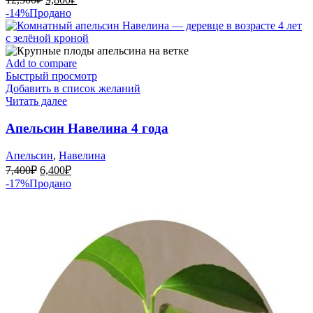
цена
цена:
-14%
Продано
составляла
9,800₽.
12,500₽.
Add to compare
Быстрый просмотр
Добавить в список желаний
Читать далее
Апельсин Навелина 4 года
Апельсин
,
Навелина
Первоначальная
Текущая
7,400
₽
6,400
₽
цена
цена:
-17%
Продано
составляла
6,400₽.
7,400₽.