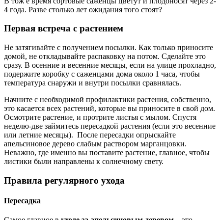
В тож е время сортовые саженцы цветут и плодоносят через 2-
4 года. Разве столько лет ожидания того стоят?
Первая встреча с растением
Не затягивайте с получением посылки. Как только приносите
домой, не откладывайте распаковку на потом. Сделайте это
сразу. В осенние и весенние месяцы, если на улице прохладно,
подержите коробку с саженцами дома около 1 часа, чтобы
температура снаружи и внутри посылки сравнялась.
Начните с необходимой профилактики растения, собственно,
это касается всех растений, которые вы приносите в свой дом.
Осмотрите растение, и протрите листья с мылом. Спустя
неделю-две займитесь пересадкой растения (если это весенние
или летние месяцы). После пересадки опрыскайте
апельсиновое дерево слабым раствором марганцовки.
Неважно, где именно вы поставите растение, главное, чтобы
листики были направлены к солнечному свету.
Правила регулярного ухода
Пересадка
Самое главное в
уходе за апельсиновым деревом
– это