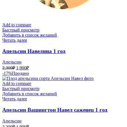
Add to compare
Быстрый просмотр
Добавить в список желаний
Читать далее
Апельсин Навелина 1 год
Апельсин
Первоначальная
Текущая
2,300
₽
1,900
₽
цена
цена:
-17%
Продано
составляла
1,900₽.
2,300₽.
Add to compare
Быстрый просмотр
Добавить в список желаний
Читать далее
Апельсин Вашингтон Навел саженец 1 год
Апельсин
Первоначальная
Текущая
2,300
₽
1,900
₽