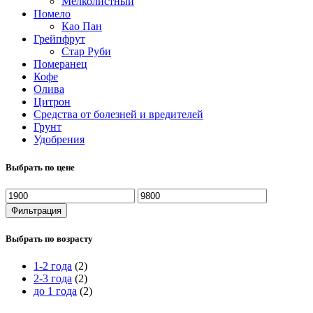
Мелколистный
Помело
Као Пан
Грейпфрут
Стар Руби
Померанец
Кофе
Олива
Цитрон
Средства от болезней и вредителей
Грунт
Удобрения
Выбрать по цене
Минимальная
Максимальная
цена
цена
Фильтрация
Выбрать по возрасту
1-2 года
(2)
2-3 года
(2)
до 1 года
(2)