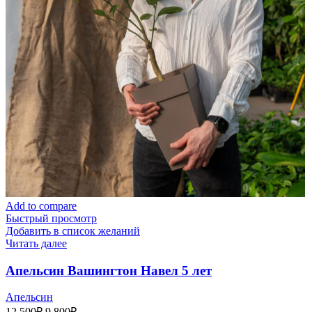
Add to compare
Быстрый просмотр
Добавить в список желаний
Читать далее
Апельсин Вашингтон Навел 5 лет
Апельсин
Первоначальная
Текущая
12,500
₽
9,800
₽