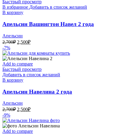
Быстрый просмотр
В избранное
Добавить в список желаний
В корзину
Апельсин Вашингтон Навел 2 года
Апельсин
Первоначальная
Текущая
2,700
₽
2,500
₽
цена
цена:
-7%
составляла
2,500₽.
2,700₽.
Add to compare
Быстрый просмотр
Добавить в список желаний
В корзину
Апельсин Навелина 2 года
Апельсин
Первоначальная
Текущая
2,700
₽
2,500
₽
цена
цена:
-9%
составляла
2,500₽.
2,700₽.
Add to compare