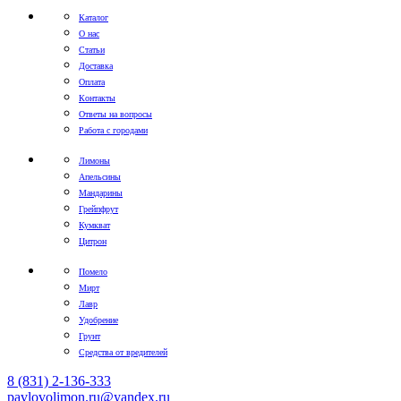
Каталог
О нас
Статьи
Доставка
Оплата
Контакты
Ответы на вопросы
Работа с городами
Лимоны
Апельсины
Мандарины
Грейпфрут
Кумкват
Цитрон
Помело
Мирт
Лавр
Удобрение
Грунт
Средства от вредителей
8 (831) 2-136-333
pavlovolimon.ru@yandex.ru