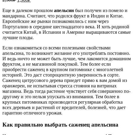
цена
цена:
составляла
Еще в далеком прошлом
1,900₽.
апельсин
был получен из помело и
мандарина. Считают, что родился фрукт в Индии и Китае.
2,300₽.
Европейские же рынки познакомились с ним через
Португалию в середине шестнадцатого века. И хоть родиной
считается Китай, в Испании и Америке выращиваются самые
лучшие плоды.
Если ознакомиться со всеми полезными свойствами
апельсина, то возникнет желание его употреблять постоянно.
И ведь ничто не может быть лучше, чем лакомится домашним
фруктом, а не магазинной покупкой. Тем более если
приобрести саженец в крупном питомнике с многолетней
историей. Это даст стопроцентную уверенность в сорте.
Саженец цитрусового дерева приедет прямо к вам домой из
оранжереи, не испытывая стресса стояния на витринах
магазина. Ведь тогда растение чувствует себя совершенно по-
другому и это нельзя упускать из внимания. Тем более в
крупных питомниках производится регулярная обработка
всех деревьев и растений от вредителей, болезней, что дает
гарантию отличного урожая.
Как правильно выбрать саженец апельсина