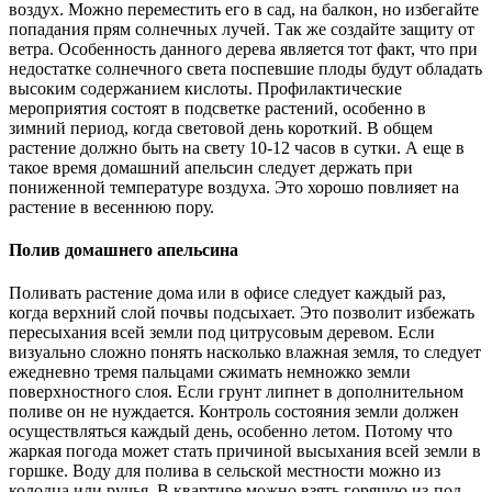
воздух. Можно переместить его в сад, на балкон, но избегайте
попадания прям солнечных лучей. Так же создайте защиту от
ветра. Особенность данного дерева является тот факт, что при
недостатке солнечного света поспевшие плоды будут обладать
высоким содержанием кислоты. Профилактические
мероприятия состоят в подсветке растений, особенно в
зимний период, когда световой день короткий. В общем
растение должно быть на свету 10-12 часов в сутки. А еще в
такое время домашний апельсин следует держать при
пониженной температуре воздуха. Это хорошо повлияет на
растение в весеннюю пору.
Полив домашнего апельсина
Поливать растение дома или в офисе следует каждый раз,
когда верхний слой почвы подсыхает. Это позволит избежать
пересыхания всей земли под цитрусовым деревом. Если
визуально сложно понять насколько влажная земля, то следует
ежедневно тремя пальцами сжимать немножко земли
поверхностного слоя. Если грунт липнет в дополнительном
поливе он не нуждается. Контроль состояния земли должен
осуществляться каждый день, особенно летом. Потому что
жаркая погода может стать причиной высыхания всей земли в
горшке. Воду для полива в сельской местности можно из
колодца или ручья. В квартире можно взять горячую из-под