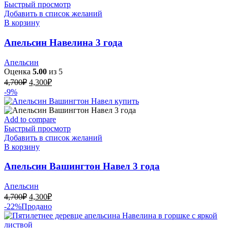
Быстрый просмотр
Добавить в список желаний
В корзину
Апельсин Навелина 3 года
Апельсин
Оценка
5.00
из 5
Первоначальная
Текущая
4,700
₽
4,300
₽
цена
цена:
-9%
составляла
4,300₽.
4,700₽.
Add to compare
Быстрый просмотр
Добавить в список желаний
В корзину
Апельсин Вашингтон Навел 3 года
Апельсин
Первоначальная
Текущая
4,700
₽
4,300
₽
цена
цена:
-22%
Продано
составляла
4,300₽.
4,700₽.