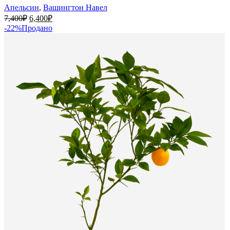
Апельсин
,
Вашингтон Навел
Первоначальная
Текущая
7,400
₽
6,400
₽
цена
цена:
-22%
Продано
составляла
6,400₽.
7,400₽.