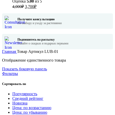
Оценка
5.00
из 5
Первоначальная
Текущая
4,000
₽
3,700
₽
цена
цена:
составляла
3,700₽.
Получите консультацию
4,000₽.
По выбору и уходу за растениями
Подпишитесь на рассылку
Узнайте о скидках и подарках первыми
Главная
Товар Артикул
LUB-01
Отображение единственного товара
Показать боковую панель
Фильтры
Сортировать по
Популярность
Средний рейтинг
Новизна
Цена: по возрастанию
Цена: по убыванию