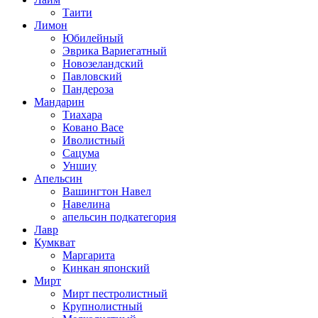
Таити
Лимон
Юбилейный
Эврика Вариегатный
Новозеландский
Павловский
Пандероза
Мандарин
Тиахара
Ковано Васе
Иволистный
Сацума
Уншиу
Апельсин
Вашингтон Навел
Навелина
апельсин подкатегория
Лавр
Кумкват
Маргарита
Кинкан японский
Мирт
Мирт пестролистный
Крупнолистный