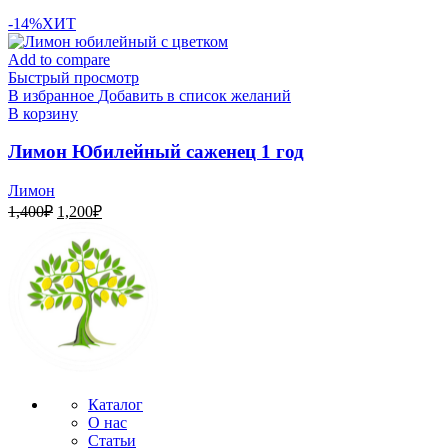
-14%
ХИТ
Add to compare
Быстрый просмотр
В избранное
Добавить в список желаний
В корзину
Лимон Юбилейный саженец 1 год
Лимон
Первоначальная
Текущая
1,400
₽
1,200
₽
цена
цена:
составляла
1,200₽.
1,400₽.
Каталог
О нас
Статьи