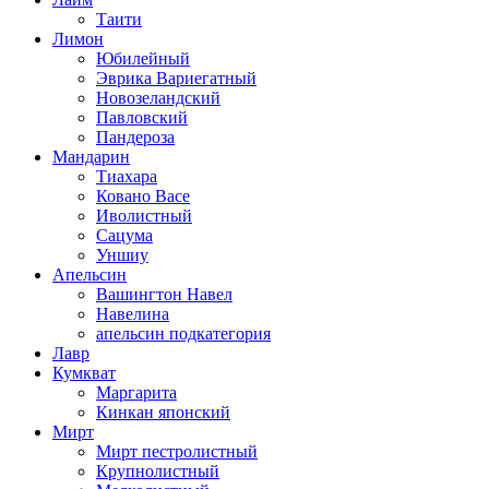
Таити
Лимон
Юбилейный
Эврика Вариегатный
Новозеландский
Павловский
Пандероза
Мандарин
Тиахара
Ковано Васе
Иволистный
Сацума
Уншиу
Апельсин
Вашингтон Навел
Навелина
апельсин подкатегория
Лавр
Кумкват
Маргарита
Кинкан японский
Мирт
Мирт пестролистный
Крупнолистный