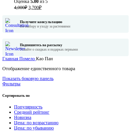
Оценка
5.00
из 5
Первоначальная
Текущая
4,000
₽
3,700
₽
цена
цена:
составляла
3,700₽.
Получите консультацию
4,000₽.
По выбору и уходу за растениями
Подпишитесь на рассылку
Узнайте о скидках и подарках первыми
Главная
Помело
Као Пан
Отображение единственного товара
Показать боковую панель
Фильтры
Сортировать по
Популярность
Средний рейтинг
Новизна
Цена: по возрастанию
Цена: по убыванию