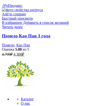
-9%
Продано
Add to compare
Быстрый просмотр
В избранное
Добавить в список желаний
Читать далее
Помело Као Пан 3 года
Помело
,
Као Пан
Оценка
5.00
из 5
Первоначальная
Текущая
4,700
₽
4,300
₽
цена
цена:
составляла
4,300₽.
4,700₽.
Каталог
О нас