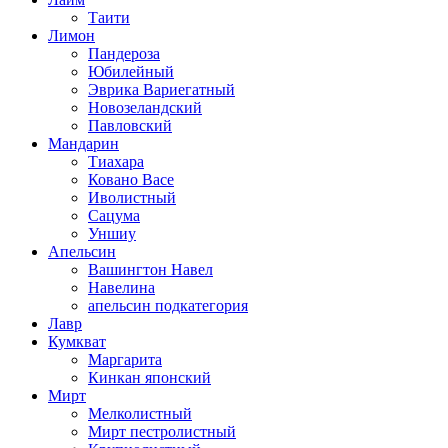
Таити
Лимон
Пандероза
Юбилейный
Эврика Вариегатный
Новозеландский
Павловский
Мандарин
Тиахара
Ковано Васе
Иволистный
Сацума
Уншиу
Апельсин
Вашингтон Навел
Навелина
апельсин подкатегория
Лавр
Кумкват
Маргарита
Кинкан японский
Мирт
Мелколистный
Мирт пестролистный