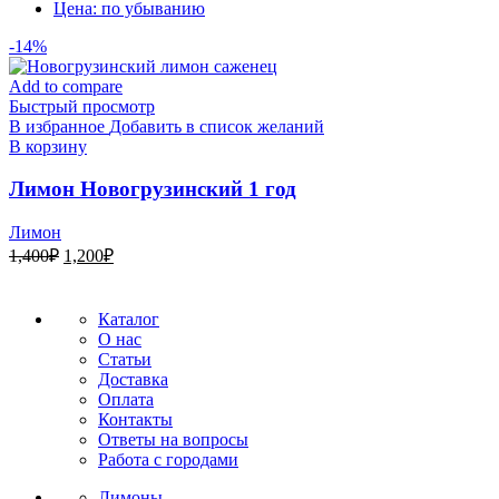
Цена: по убыванию
-14%
Add to compare
Быстрый просмотр
В избранное
Добавить в список желаний
В корзину
Лимон Новогрузинский 1 год
Лимон
Первоначальная
Текущая
1,400
₽
1,200
₽
цена
цена:
составляла
1,200₽.
1,400₽.
Каталог
О нас
Статьи
Доставка
Оплата
Контакты
Ответы на вопросы
Работа с городами
Лимоны