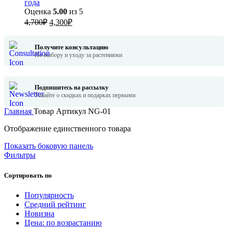
года
Оценка
5.00
из 5
Первоначальная
Текущая
4,700
₽
4,300
₽
цена
цена:
составляла
4,300₽.
Получите консультацию
4,700₽.
По выбору и уходу за растениями
Подпишитесь на рассылку
Узнайте о скидках и подарках первыми
Главная
Товар Артикул
NG-01
Отображение единственного товара
Показать боковую панель
Фильтры
Сортировать по
Популярность
Средний рейтинг
Новизна
Цена: по возрастанию