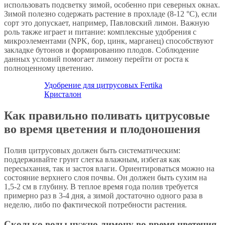
использовать подсветку зимой, особенно при северных окнах.
Зимой полезно содержать растение в прохладе (8-12 °C), если
сорт это допускает, например, Павловский лимон. Важную
роль также играет и питание: комплексные удобрения с
микроэлементами (NPK, бор, цинк, марганец) способствуют
закладке бутонов и формированию плодов. Соблюдение
данных условий помогает лимону перейти от роста к
полноценному цветению.
Удобрение для цитрусовых Fertika
Кристалон
Как правильно поливать цитрусовые
во время цветения и плодоношения
Полив цитрусовых должен быть систематическим:
поддерживайте грунт слегка влажным, избегая как
пересыхания, так и застоя влаги. Ориентироваться можно на
состояние верхнего слоя почвы. Он должен быть сухим на
1,5-2 см в глубину. В теплое время года полив требуется
примерно раз в 3-4 дня, а зимой достаточно одного раза в
неделю, либо по фактической потребности растения.
Сколько воды нужно лимону во время цветения