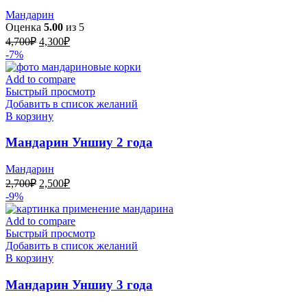
Мандарин
Оценка
5.00
из 5
Первоначальная
Текущая
4,700
₽
4,300
₽
цена
цена:
-7%
составляла
4,300₽.
4,700₽.
Add to compare
Быстрый просмотр
Добавить в список желаний
В корзину
Мандарин Уншиу 2 года
Мандарин
Первоначальная
Текущая
2,700
₽
2,500
₽
цена
цена:
-9%
составляла
2,500₽.
2,700₽.
Add to compare
Быстрый просмотр
Добавить в список желаний
В корзину
Мандарин Уншиу 3 года