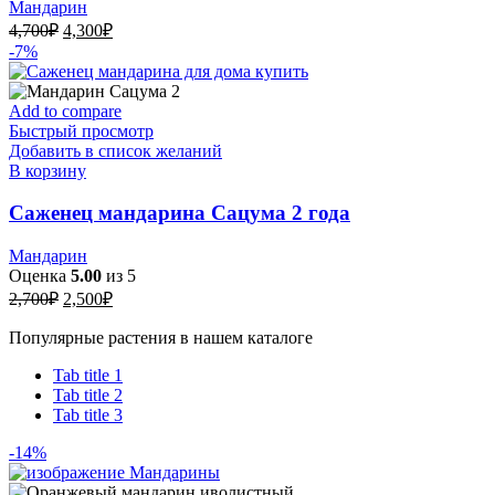
Мандарин
Первоначальная
Текущая
4,700
₽
4,300
₽
цена
цена:
-7%
составляла
4,300₽.
4,700₽.
Add to compare
Быстрый просмотр
Добавить в список желаний
В корзину
Саженец мандарина Сацума 2 года
Мандарин
Оценка
5.00
из 5
Первоначальная
Текущая
2,700
₽
2,500
₽
цена
цена:
составляла
Популярные растения в нашем каталоге
2,500₽.
2,700₽.
Tab title 1
Tab title 2
Tab title 3
-14%