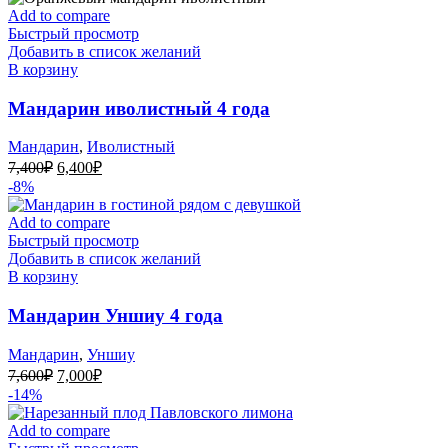
Add to compare
Быстрый просмотр
Добавить в список желаний
В корзину
Мандарин иволистный 4 года
Мандарин
,
Иволистный
Первоначальная
Текущая
7,400
₽
6,400
₽
цена
цена:
-8%
составляла
6,400₽.
7,400₽.
Add to compare
Быстрый просмотр
Добавить в список желаний
В корзину
Мандарин Уншиу 4 года
Мандарин
,
Уншиу
Первоначальная
Текущая
7,600
₽
7,000
₽
цена
цена:
-14%
составляла
7,000₽.
7,600₽.
Add to compare