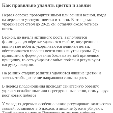
Как правильно удалять цветки и завязи
Первая обрезка проводится зимой или ранней весной, когда
на дереве отсутствуют цветки и завязи. В это время
укорачивают ствол до 20-25 см, оставляя около четырех
почек.
Весной, до начала активного роста, выполняется
формирующая обрезка: удаляются слабые, внутренние и
вытянутые побеги, укорачиваются длинные ветви,
обеспечивается хорошая вентиляция внутри кроны. Для
правильного формирования боковых ветвей применяют
прищипку, то есть убирают слабые побеги и регулируют
нагрузку плодами.
На ранних стадиях развития удаляются лишние цветки и
завязи, чтобы растение направляло силы на рост.
В период плодоношения проводят санитарную обрезку:
удаляют ослабленные или перегруженные ветви, стимулируя
рост новых побегов.
У молодых деревьев особенно важно регулировать количество
завязей: оставляют 3-5 плодов, а лишние бутоны убирают.
Такой прием помогает Павловскому лимону избежать