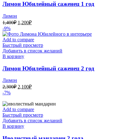
Лимон Юбилейный саженец 1 год
Лимон
Первоначальная
Текущая
1,400
₽
1,200
₽
цена
цена:
-9%
составляла
1,200₽.
1,400₽.
Add to compare
Быстрый просмотр
Добавить в список желаний
В корзину
Лимон Юбилейный саженец 2 год
Лимон
Первоначальная
Текущая
2,300
₽
2,100
₽
цена
цена:
-7%
составляла
2,100₽.
2,300₽.
Add to compare
Быстрый просмотр
Добавить в список желаний
В корзину
Иволистный мандарин 2 года