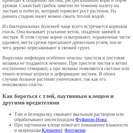
приводят к опадению листвы, растрескиванию коры и порче
урожая. Сажистый грибок заметен по темному налету на
листьях и побегах, который тормозит рост растения. На
ранних стадиях налет можно смыть теплой водой.
Из бактериальных болезней чаще всего встречается корневая
гниль. Она вызывает усыхание веток, опадение завязей и
листьев. В этом случае корни осматривают, пораженные части
удаляют, места срезов присыпают древесным углем, после
чего дерево пересаживают в свежий грунт.
Вирусные инфекции особенно опасны: тристеза и листовая
мозаика не поддаются лечению. При тристезе листья и ветви
постепенно отмирают, а при мозаике появляются светлые или
темно-зеленые штрихи и деформации листьев. В обоих
случаях больное растение уничтожают, так как его
невозможно спасти.
Как бороться с тлей, паутинным клещом и
другими вредителями
Тлю и белокрылку смывают мыльным раствором или
обрабатывают инсектицидом
Фуфанон-Нова
;
При паутинном клеще помогает повышение влажности
и акарициды
Клещевит
,
Фитоверм
;