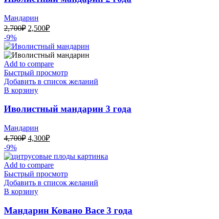
Мандарин
Первоначальная
Текущая
2,700
₽
2,500
₽
цена
цена:
-9%
составляла
2,500₽.
2,700₽.
Add to compare
Быстрый просмотр
Добавить в список желаний
В корзину
Иволистный мандарин 3 года
Мандарин
Первоначальная
Текущая
4,700
₽
4,300
₽
цена
цена:
-9%
составляла
4,300₽.
4,700₽.
Add to compare
Быстрый просмотр
Добавить в список желаний
В корзину
Мандарин Ковано Васе 3 года