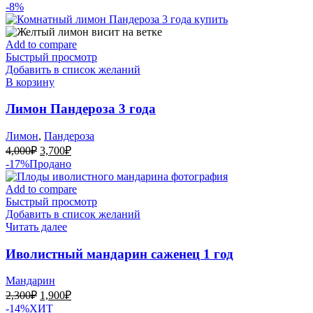
цена
цена:
-8%
составляла
1,900₽.
2,300₽.
Add to compare
Быстрый просмотр
Добавить в список желаний
В корзину
Лимон Пандероза 3 года
Лимон
,
Пандероза
Первоначальная
Текущая
4,000
₽
3,700
₽
цена
цена:
-17%
Продано
составляла
3,700₽.
4,000₽.
Add to compare
Быстрый просмотр
Добавить в список желаний
Читать далее
Иволистный мандарин саженец 1 год
Мандарин
Первоначальная
Текущая
2,300
₽
1,900
₽
цена
цена:
-14%
ХИТ