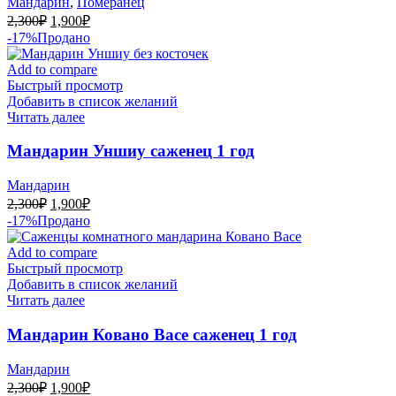
Мандарин
,
Померанец
Первоначальная
Текущая
2,300
₽
1,900
₽
цена
цена:
-17%
Продано
составляла
1,900₽.
2,300₽.
Add to compare
Быстрый просмотр
Добавить в список желаний
Читать далее
Мандарин Уншиу саженец 1 год
Мандарин
Первоначальная
Текущая
2,300
₽
1,900
₽
цена
цена:
-17%
Продано
составляла
1,900₽.
2,300₽.
Add to compare
Быстрый просмотр
Добавить в список желаний
Читать далее
Мандарин Ковано Васе саженец 1 год
Мандарин
Первоначальная
Текущая
2,300
₽
1,900
₽