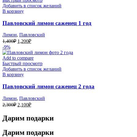
Быстрый просмотр
Добавить в список желаний
В корзину
Павловский лимон саженец 1 год
Лимон
,
Павловский
Первоначальная
Текущая
1,400
₽
1,200
₽
цена
цена:
-9%
составляла
1,200₽.
1,400₽.
Add to compare
Быстрый просмотр
Добавить в список желаний
В корзину
Павловский лимон саженец 2 года
Лимон
,
Павловский
Первоначальная
Текущая
2,300
₽
2,100
₽
цена
цена:
составляла
2,100₽.
Дарим подарки
2,300₽.
Дарим подарки