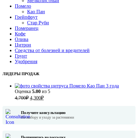
Мелколистный
Помело
Као Пан
Грейпфрут
Стар Руби
Померанец
Кофе
Олива
Цитрон
Средства от болезней и вредителей
Грунт
Удобрения
ЛИДЕРЫ ПРОДАЖ
Помело Као Пан 3 года
Оценка
5.00
из 5
Первоначальная
Текущая
4,700
₽
4,300
₽
цена
цена:
составляла
4,300₽.
Получите консультацию
4,700₽.
По выбору и уходу за растениями
Подпишитесь на рассылку