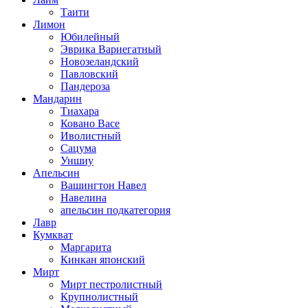
Таити
Лимон
Юбилейный
Эврика Вариегатный
Новозеландский
Павловский
Пандероза
Мандарин
Тиахара
Ковано Васе
Иволистный
Сацума
Уншиу
Апельсин
Вашингтон Навел
Навелина
апельсин подкатегория
Лавр
Кумкват
Маргарита
Кинкан японский
Мирт
Мирт пестролистный
Крупнолистный