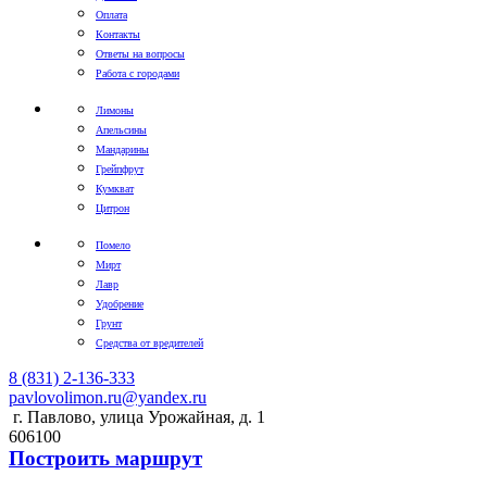
Оплата
Контакты
Ответы на вопросы
Работа с городами
Лимоны
Апельсины
Мандарины
Грейпфрут
Кумкват
Цитрон
Помело
Мирт
Лавр
Удобрение
Грунт
Средства от вредителей
8 (831) 2-136-333
pavlovolimon.ru@yandex.ru
г. Павлово, улица Урожайная, д. 1
606100
Построить маршрут