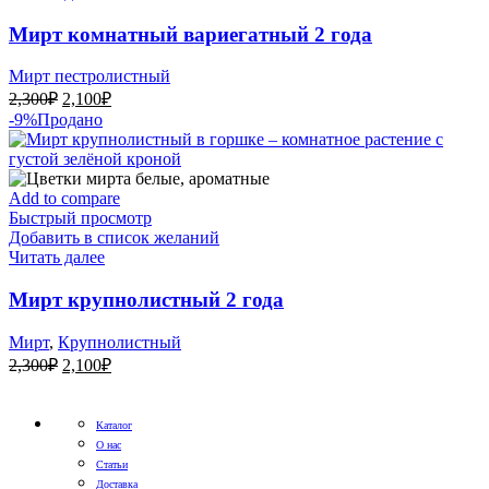
Мирт комнатный вариегатный 2 года
Мирт пестролистный
Первоначальная
Текущая
2,300
₽
2,100
₽
цена
цена:
-9%
Продано
составляла
2,100₽.
2,300₽.
Add to compare
Быстрый просмотр
Добавить в список желаний
Читать далее
Мирт крупнолистный 2 года
Мирт
,
Крупнолистный
Первоначальная
Текущая
2,300
₽
2,100
₽
цена
цена:
составляла
2,100₽.
2,300₽.
Каталог
О нас
Статьи
Доставка