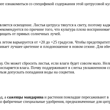
нее ознакомиться со спецификой содержания этой цитрусовой кул
вляется освещение. Листья цитруса тянутся к свету, поэтому ка
екомендуется по причине того, что культура плохо воспринимает
щищать от прямых солнечных лучей.
летом варьируется от +20 до +25 градусов. Чтобы предотвратить
ечивает лучшее цветение и плодоношение в новом сезоне. Для о
у. Он может сбросить листья, если влаги будет совсем мало. Нел
испаряется влага. Почву поддерживают в слегка увлажненном сос
ьзя допускать попадания воды на соцветия.
д, а
саженцы мандарина
и растения помладше пересаживают в
ько фабричные специальные удобрения, предназначенные для цит