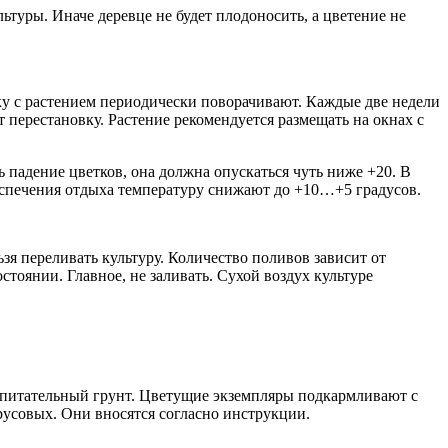
ьтуры. Иначе деревце не будет плодоносить, а цветение не
дку с растением периодически поворачивают. Каждые две недели
 перестановку. Растение рекомендуется размещать на окнах с
 падение цветков, она должна опускаться чуть ниже +20. В
беспечения отдыха температуру снижают до +10…+5 градусов.
ьзя переливать культуру. Количество поливов зависит от
тоянии. Главное, не заливать. Сухой воздух культуре
 питательный грунт. Цветущие экземпляры подкармливают с
русовых. Они вносятся согласно инструкции.