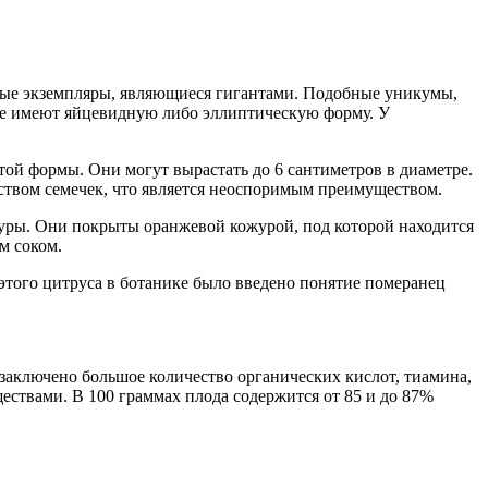
льные экземпляры, являющиеся гигантами. Подобные уникумы,
рые имеют яйцевидную либо эллиптическую форму. У
той формы. Они могут вырастать до 6 сантиметров в диаметре.
ством семечек, что является неоспоримым преимуществом.
ьтуры. Они покрыты оранжевой кожурой, под которой находится
м соком.
 этого цитруса в ботанике было введено понятие померанец
 заключено большое количество органических кислот, тиамина,
ествами. В 100 граммах плода содержится от 85 и до 87%