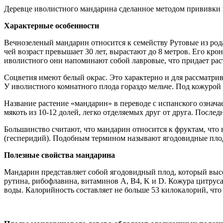
Деревце иволистного мандарина сделанное методом прививки
Характерные особенности
Вечнозеленый мандарин относится к семейству Рутовые из род
чей возраст превышает 30 лет, вырастают до 8 метров. Его к
иволистного они напоминают собой лавровые, что придает рас
Соцветия имеют белый окрас. Это характерно и для рассматри
У иволистного комнатного плода гораздо мельче. Под кожурой
Название растение «мандарин» в переводе с испанского означ
мякоть из 10-12 долей, легко отделяемых друг от друга. После
Большинство считают, что мандарин относится к фруктам, что 
(гесперидий). Подобным термином называют ягодовидные пло
Полезные свойства мандарина
Мандарин представляет собой ягодовидный плод, который высо
рутина, рибофлавина, витаминов A, B4, K и D. Кожура цитрус
воды. Калорийность составляет не больше 53 килокалорий, чт