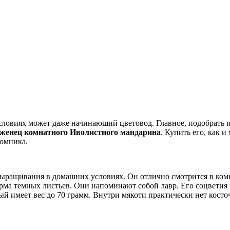
ловиях может даже начинающий цветовод. Главное, подобрать 
аженец комнатного Иволистного мандарина
. Купить его, как 
омника.
ыращивания в домашних условиях. Он отлично смотрится в комна
орма темных листьев. Они напоминают собой лавр. Его соцвети
й имеет вес до 70 грамм. Внутри мякоти практически нет косто