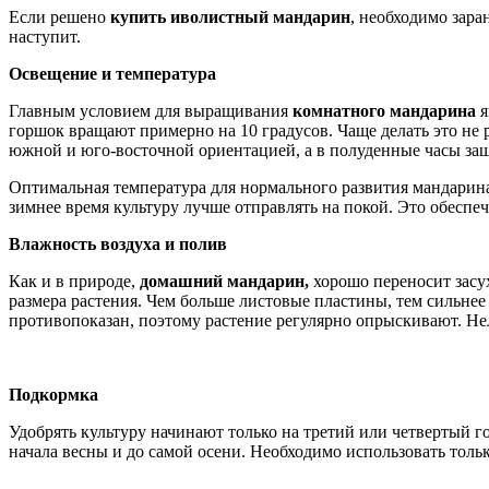
Если решено
купить иволистный мандарин
, необходимо зара
наступит.
Освещение и температура
Главным условием для выращивания
комнатного мандарина
я
горшок вращают примерно на 10 градусов. Чаще делать это не р
южной и юго-восточной ориентацией, а в полуденные часы за
Оптимальная температура для нормального развития мандарина 
зимнее время культуру лучше отправлять на покой. Это обесп
Влажность воздуха и полив
Как и в природе,
домашний мандарин,
хорошо переносит засух
размера растения. Чем больше листовые пластины, тем сильнее 
противопоказан, поэтому растение регулярно опрыскивают. Нел
Подкормка
Удобрять культуру начинают только на третий или четвертый го
начала весны и до самой осени. Необходимо использовать тол