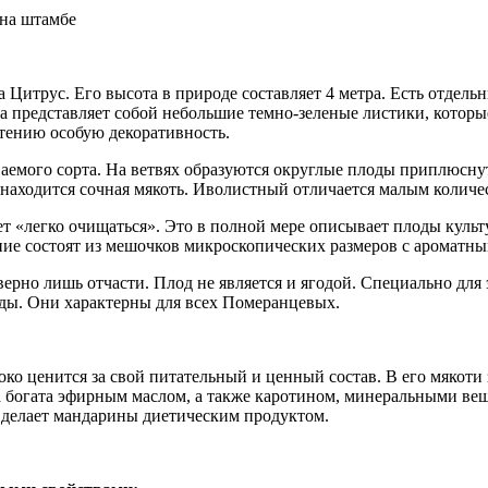
 на штамбе
а Цитрус. Его высота в природе составляет 4 метра. Есть отде
рона представляет собой небольшие темно-зеленые листики, кото
тению особую декоративность.
ваемого сорта. На ветвях образуются округлые плоды приплюсну
 находится сочная мякоть. Иволистный отличается малым количе
ает «легко очищаться». Это в полной мере описывает плоды кул
дние состоят из мешочков микроскопических размеров с ароматны
верно лишь отчасти. Плод не является и ягодой. Специально для
ды. Они характерны для всех Померанцевых.
ко ценится за свой питательный и ценный состав. В его мякоти
а богата эфирным маслом, а также каротином, минеральными вещ
о делает мандарины диетическим продуктом.