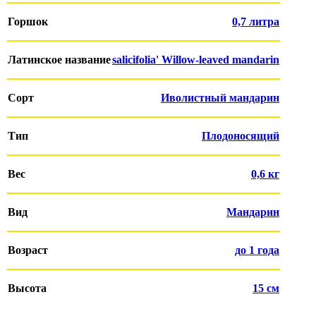
Горшок
0,7 литра
Латинское название
salicifolia' Willow-leaved mandarin
Сорт
Иволистный мандарин
Тип
Плодоносящий
Вес
0,6 кг
Вид
Мандарин
Возраст
до 1 года
Высота
15 см