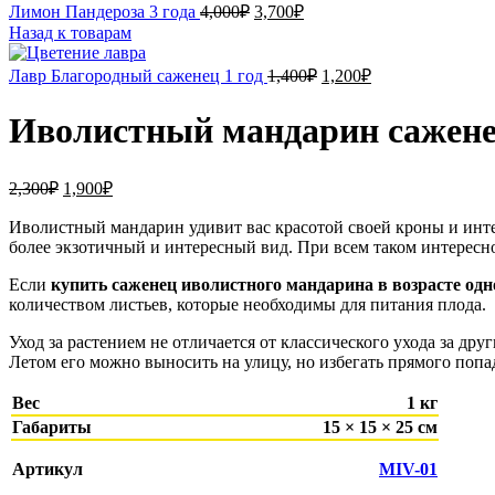
Первоначальная
Текущая
Лимон Пандероза 3 года
4,000
₽
3,700
₽
цена
цена:
Назад к товарам
составляла
3,700₽.
4,000₽.
Первоначальная
Текущая
Лавр Благородный саженец 1 год
1,400
₽
1,200
₽
цена
цена:
составляла
1,200₽.
Иволистный мандарин саженец
1,400₽.
Первоначальная
Текущая
2,300
₽
1,900
₽
цена
цена:
составляла
Иволистный мандарин удивит вас красотой своей кроны и инте
1,900₽.
более экзотичный и интересный вид. При всем таком интерес
2,300₽.
Если
купить саженец иволистного мандарина в возрасте одн
количеством листьев, которые необходимы для питания плода.
Уход за растением не отличается от классического ухода за др
Летом его можно выносить на улицу, но избегать прямого поп
Вес
1 кг
Габариты
15 × 15 × 25 см
Артикул
MIV-01