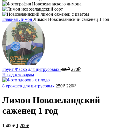
Главная
Лимон
Лимон Новозеландский саженец 1 год
Первоначальная
Текущая
Грунт Фаско для цитрусовых
300
₽
270
₽
цена
цена:
Назад к товарам
составляла
270₽.
300₽.
Первоначальная
Текущая
8 урожаев для цитрусовых
250
₽
220
₽
цена
цена:
составляла
220₽.
Лимон Новозеландский
250₽.
саженец 1 год
Первоначальная
Текущая
1,400
₽
1,200
₽