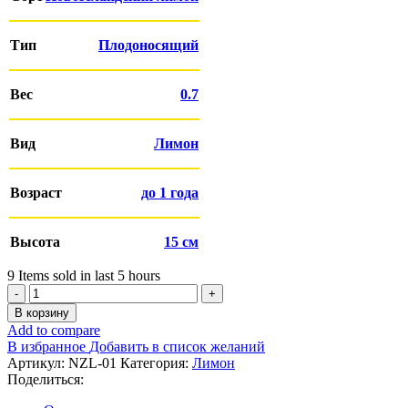
Тип
Плодоносящий
Вес
0.7
Вид
Лимон
Возраст
до 1 года
Высота
15 см
9
Items sold in last 5 hours
Количество
товара
В корзину
Лимон
Add to compare
Новозеландский
В избранное
Добавить в список желаний
саженец
Артикул:
NZL-01
Категория:
Лимон
1
Поделиться:
год