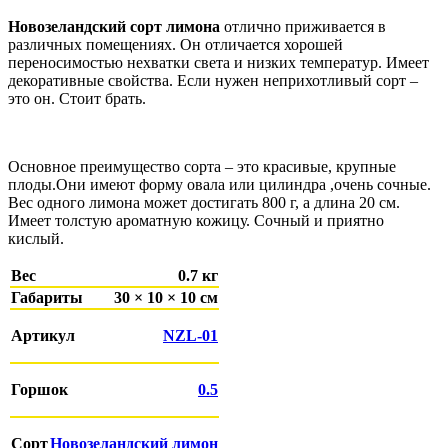
цена
цена:
составляла
Новозеландский сорт лимона
1,200₽.
отлично приживается в
различных помещениях. Он отличается хорошей
1,400₽.
переносимостью нехватки света и низких температур. Имеет
декоративные свойства. Если нужен неприхотливый сорт –
это он. Стоит брать.
Основное преимущество сорта – это красивые, крупные
плоды.Они имеют форму овала или цилиндра ,очень сочные.
Вес одного лимона может достигать 800 г, а длина 20 см.
Имеет толстую ароматную кожицу. Сочный и приятно
кислый.
Вес
0.7 кг
Габариты
30 × 10 × 10 см
Артикул
NZL-01
Горшок
0.5
Сорт
Новозеландский лимон