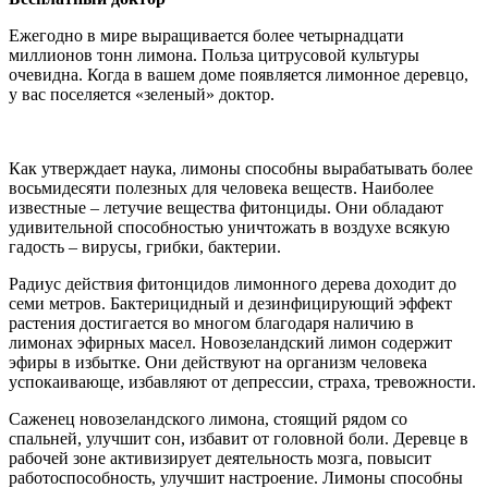
Ежегодно в мире выращивается более четырнадцати
миллионов тонн лимона. Польза цитрусовой культуры
очевидна. Когда в вашем доме появляется лимонное деревцо,
у вас поселяется «зеленый» доктор.
Как утверждает наука, лимоны способны вырабатывать более
восьмидесяти полезных для человека веществ. Наиболее
известные – летучие вещества фитонциды. Они обладают
удивительной способностью уничтожать в воздухе всякую
гадость – вирусы, грибки, бактерии.
Радиус действия фитонцидов лимонного дерева доходит до
семи метров. Бактерицидный и дезинфицирующий эффект
растения достигается во многом благодаря наличию в
лимонах эфирных масел. Новозеландский лимон содержит
эфиры в избытке. Они действуют на организм человека
успокаивающе, избавляют от депрессии, страха, тревожности.
Саженец новозеландского лимона, стоящий рядом со
спальней, улучшит сон, избавит от головной боли. Деревце в
рабочей зоне активизирует деятельность мозга, повысит
работоспособность, улучшит настроение. Лимоны способны