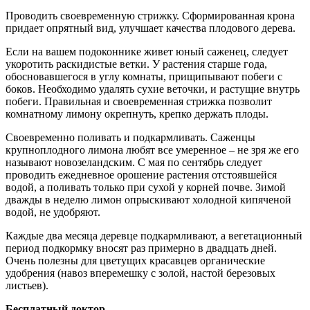
Проводить своевременную стрижку. Сформированная крона
придает опрятный вид, улучшает качества плодового дерева.
Если на вашем подоконнике живет юный саженец, следует
укоротить раскидистые ветки. У растения старше года,
обосновавшегося в углу комнаты, прищипывают побеги с
боков. Необходимо удалять сухие веточки, и растущие внутрь
побеги. Правильная и своевременная стрижка позволит
комнатному лимону окрепнуть, крепко держать плоды.
Своевременно поливать и подкармливать. Саженцы
крупноплодного лимона любят все умеренное – не зря же его
называют новозеландским. С мая по сентябрь следует
проводить ежедневное орошение растения отстоявшейся
водой, а поливать только при сухой у корней почве. Зимой
дважды в неделю лимон опрыскивают холодной кипяченой
водой, не удобряют.
Каждые два месяца деревце подкармливают, а вегетационный
период подкормку вносят раз примерно в двадцать дней.
Очень полезны для цветущих красавцев органические
удобрения (навоз вперемешку с золой, настой березовых
листьев).
Бесплатный доктор