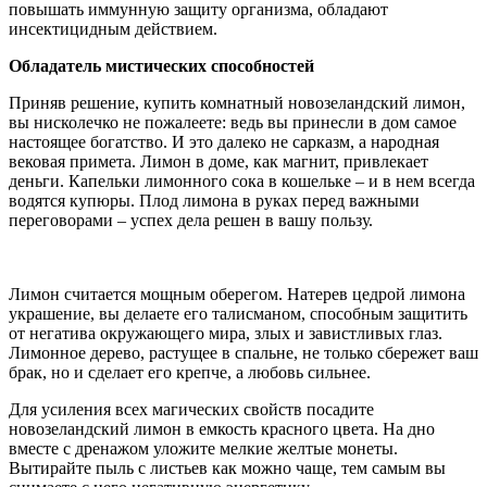
повышать иммунную защиту организма, обладают
инсектицидным действием.
Обладатель мистических способностей
Приняв решение, купить комнатный новозеландский лимон,
вы нисколечко не пожалеете: ведь вы принесли в дом самое
настоящее богатство. И это далеко не сарказм, а народная
вековая примета. Лимон в доме, как магнит, привлекает
деньги. Капельки лимонного сока в кошельке – и в нем всегда
водятся купюры. Плод лимона в руках перед важными
переговорами – успех дела решен в вашу пользу.
Лимон считается мощным оберегом. Натерев цедрой лимона
украшение, вы делаете его талисманом, способным защитить
от негатива окружающего мира, злых и завистливых глаз.
Лимонное дерево, растущее в спальне, не только сбережет ваш
брак, но и сделает его крепче, а любовь сильнее.
Для усиления всех магических свойств посадите
новозеландский лимон в емкость красного цвета. На дно
вместе с дренажом уложите мелкие желтые монеты.
Вытирайте пыль с листьев как можно чаще, тем самым вы