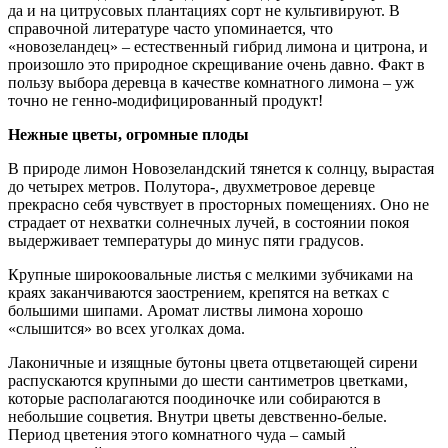
да и на цитрусовых плантациях сорт не культивируют. В
справочной литературе часто упоминается, что
«новозеландец» – естественный гибрид лимона и цитрона, и
произошло это природное скрещивание очень давно. Факт в
пользу выбора деревца в качестве комнатного лимона – уж
точно не генно-модифицированный продукт!
Нежные цветы, огромные плоды
В природе лимон Новозеландский тянется к солнцу, вырастая
до четырех метров. Полутора-, двухметровое деревце
прекрасно себя чувствует в просторных помещениях. Оно не
страдает от нехватки солнечных лучей, в состоянии покоя
выдерживает температуры до минус пяти градусов.
Крупные широкоовальные листья с мелкими зубчиками на
краях заканчиваются заострением, крепятся на ветках с
большими шипами. Аромат листвы лимона хорошо
«слышится» во всех уголках дома.
Лаконичные и изящные бутоны цвета отцветающей сирени
распускаются крупными до шести сантиметров цветками,
которые располагаются поодиночке или собираются в
небольшие соцветия. Внутри цветы девственно-белые.
Период цветения этого комнатного чуда – самый