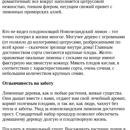
романтичный: все вокруг наполняется цитрусовой
нежностью, тонким флером, несущим свежий привет с
лимонных приморских аллей.
Кто не видел плодоносящий Новозеландский лимон – тот
точно потерял в жизни многое. Могучее дерево с огромными
(от полкило до килограмма) цитрусами, разбросанными по
всей кроне – сказочное зрелище внутри дома! Главным
достоинством сорта считаются крупные плоды. Желто-
оранжевые овальные лимоны с сосками на конце имеют
фактурную маслянистую кожицу. Мякоть плодов кислая, в
соответствии с характеристиками сорта, очень сочная, с
небольшим количеством крупных семян.
Отзывчивость на заботу
Лимонные деревья, как и любые растения, живые существа.
Они дышат вместе с вами, отдают вам свой лечебный аромат,
кормят полезным плодами, и так же, как люди, чахнут без
тепла и заботы. Уход за новозеландским лимоном достаточно
прост. Стандартный набор процедур позволит обеспечить
домашнему деревцу долгую и плодотворную жизнь.
Посадить в правильный грунт. Высаживать растение лучше в