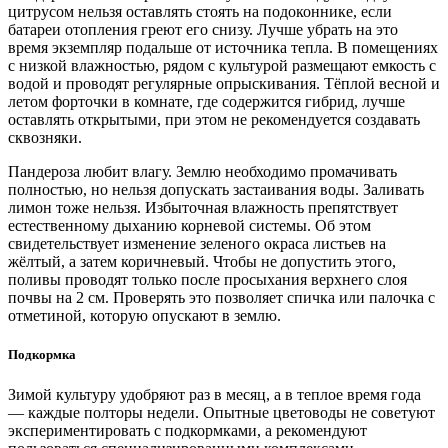
цитрусом нельзя оставлять стоять на подоконнике, если
батареи отопления греют его снизу. Лучше убрать на это
время экземпляр подальше от источника тепла. В помещениях
с низкой влажностью, рядом с культурой размещают емкость с
водой и проводят регулярные опрыскивания. Тёплой весной и
летом форточки в комнате, где содержится гибрид, лучше
оставлять открытыми, при этом не рекомендуется создавать
сквозняки.
Пандероза любит влагу. Землю необходимо промачивать
полностью, но нельзя допускать застаивания воды. Заливать
лимон тоже нельзя. Избыточная влажность препятствует
естественному дыханию корневой системы. Об этом
свидетельствует изменение зеленого окраса листьев на
жёлтый, а затем коричневый. Чтобы не допустить этого,
поливы проводят только после просыхания верхнего слоя
почвы на 2 см. Проверять это позволяет спичка или палочка с
отметиной, которую опускают в землю.
Подкормка
Зимой культуру удобряют раз в месяц, а в теплое время года
— каждые полторы недели. Опытные цветоводы не советуют
экспериментировать с подкормками, а рекомендуют