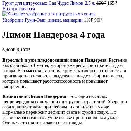
Первоначал
Текущ
Грунт для цитрусовых Сад Чудес Лимон 2.5 л.
190
₽
165
₽
цена
цена:
Назад к товарам
составляла
165₽.
190₽.
Первоначальная
Текущая
Удобрение Гуми-Оми, лимон, мандарин
110
₽
90
₽
цена
цена:
составляла
90₽.
Лимон Пандероза 4 года
110₽.
Первоначальная
Текущая
6,400
₽
6,100
₽
цена
цена:
составляла
Взрослый и уже плодоносящий лимон Пандероза
6,100₽.
. Растение
высотой около 1 метра, которое уже регулярно цветет и дает
6,400₽.
плоды. Его массивная листва кроме активного фотосинтеза и
производства кислорода, выделяет в воздух эфирные масла,
которые повышают работоспособность и повышают
настроение.
Комнатный Лимон Пандероза
– это одно из самых
непривередливых домашних цитрусовых растений. Уверенно
себя чувствует даже при небольших ошибках в уходе.
Нормально переносит дефицит света и сухой воздух. Но
развивается намного лучше все же при правильном уходе.
Очень часто цветет и завязывает плоды.