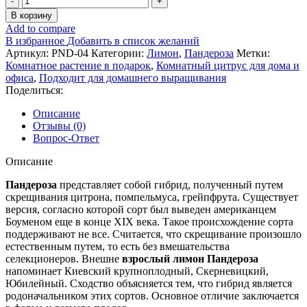
товара
В корзину
Лимон
Add to compare
Пандероза
В избранное
Добавить в список желаний
4
Артикул:
PND-04
Категории:
Лимон
,
Пандероза
Метки:
года
Комнатное растение в подарок
,
Комнатный цитрус для дома и
офиса
,
Подходит для домашнего выращивания
Поделиться:
Описание
Отзывы (0)
Вопрос-Ответ
Описание
Пандероза
представляет собой гибрид, полученный путем
скрещивания цитрона, помпельмуса, грейпфрута. Существует
версия, согласно которой сорт был выведен американцем
Боуменом еще в конце XIX века. Такое происхождение сорта
поддерживают не все. Считается, что скрещивание произошло
естественным путем, то есть без вмешательства
селекционеров. Внешне
взрослый лимон Пандероза
напоминает Киевский крупноплодный, Скерневицкий,
Юбилейный. Сходство объясняется тем, что гибрид является
родоначальником этих сортов. Основное отличие заключается