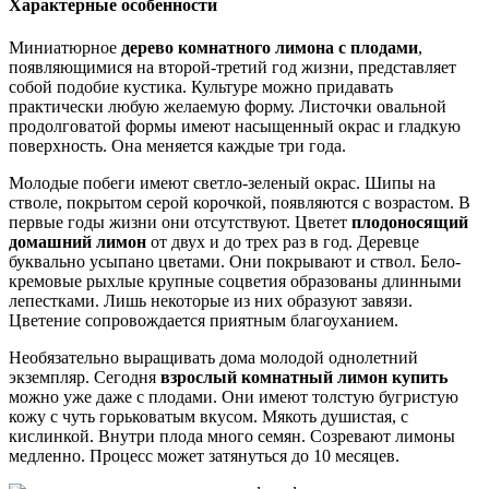
Характерные особенности
Миниатюрное
дерево комнатного лимона с плодами
,
появляющимися на второй-третий год жизни, представляет
собой подобие кустика. Культуре можно придавать
практически любую желаемую форму. Листочки овальной
продолговатой формы имеют насыщенный окрас и гладкую
поверхность. Она меняется каждые три года.
Молодые побеги имеют светло-зеленый окрас. Шипы на
стволе, покрытом серой корочкой, появляются с возрастом. В
первые годы жизни они отсутствуют. Цветет
плодоносящий
домашний лимон
от двух и до трех раз в год. Деревце
буквально усыпано цветами. Они покрывают и ствол. Бело-
кремовые рыхлые крупные соцветия образованы длинными
лепестками. Лишь некоторые из них образуют завязи.
Цветение сопровождается приятным благоуханием.
Необязательно выращивать дома молодой однолетний
экземпляр. Сегодня
взрослый комнатный лимон купить
можно уже даже с плодами. Они имеют толстую бугристую
кожу с чуть горьковатым вкусом. Мякоть душистая, с
кислинкой. Внутри плода много семян. Созревают лимоны
медленно. Процесс может затянуться до 10 месяцев.