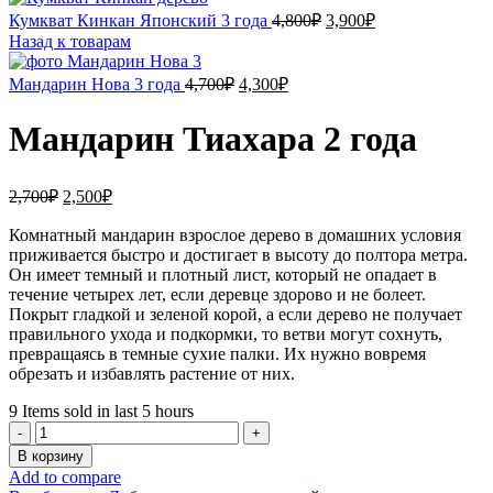
Первоначальная
Текущая
Кумкват Кинкан Японский 3 года
4,800
₽
3,900
₽
цена
цена:
Назад к товарам
составляла
3,900₽.
4,800₽.
Первоначальная
Текущая
Мандарин Нова 3 года
4,700
₽
4,300
₽
цена
цена:
составляла
4,300₽.
Мандарин Тиахара 2 года
4,700₽.
Первоначальная
Текущая
2,700
₽
2,500
₽
цена
цена:
составляла
Комнатный мандарин взрослое дерево в домашних условия
2,500₽.
приживается быстро и достигает в высоту до полтора метра.
2,700₽.
Он имеет темный и плотный лист, который не опадает в
течение четырех лет, если деревце здорово и не болеет.
Покрыт гладкой и зеленой корой, а если дерево не получает
правильного ухода и подкормки, то ветви могут сохнуть,
превращаясь в темные сухие палки. Их нужно вовремя
обрезать и избавлять растение от них.
9
Items sold in last 5 hours
Количество
товара
В корзину
Мандарин
Add to compare
Тиахара