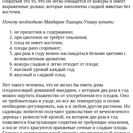
собратьев это то, что он легко очищается от кожуры и имеет
выраженные дольки, которые наполнены сладкой мякотью без
косточек.
Почему необходимо Мандарин Тиахара-Уншиу купить:
не прихотлив к содержанию;
при цветении не требует опыления;
плод не имеет косточек;
плоды рано созревают;
два раза в году можно наслаждаться белыми цветами с
великолепным ароматом;
кожура сладкая и легко отходит от плода;
высокий урожай каждый год;
вкусный и сладкий плод.
Нет такого человека, что не желал бы иметь дома
плодоносящий домашний мандарин, с которым два раза в год
можно ощутить блаженство от употребления его плодов. Оно
не требовательно в уходе, но все же температуру и полив
необходимо регулировать, как и в любом другом растении. Но
садоводы любители получают удовольствие от вечнозеленого
деревца с развесистой кроной, на котором два раза в год
появляются благоухающие соцветия не требующие опыления,
а после этого красуются оранжевые сочные и сладкие плоды.
Главное в содержании такой красоты это правильный полив и