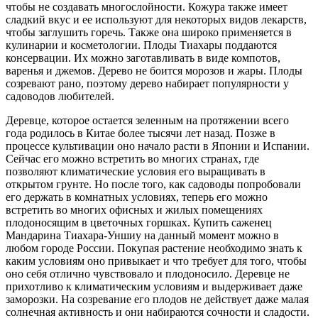
чтобы не создавать многослойности. Кожура также имеет
сладкий вкус и ее используют для некоторых видов лекарств,
чтобы заглушить горечь. Также она широко применяется в
кулинарии и косметологии. Плоды Тиахары поддаются
консервации. Их можно заготавливать в виде компотов,
варенья и джемов. Дерево не боится морозов и жары. Плоды
созревают рано, поэтому дерево набирает популярности у
садоводов любителей.
Деревце, которое остается зеленным на протяжении всего
года родилось в Китае более тысячи лет назад. Позже в
процессе культивации оно начало расти в Японии и Испании.
Сейчас его можно встретить во многих странах, где
позволяют климатические условия его выращивать в
открытом грунте. Но после того, как садоводы попробовали
его держать в комнатных условиях, теперь его можно
встретить во многих офисных и жилых помещениях
плодоносящим в цветочных горшках. Купить саженец
Мандарина Тиахара-Уншиу на данный момент можно в
любом городе России. Покупая растение необходимо знать к
каким условиям оно привыкает и что требует для того, чтобы
оно себя отлично чувствовало и плодоносило. Деревце не
прихотливо к климатическим условиям и выдерживает даже
заморозки. На созревание его плодов не действует даже малая
солнечная активность и они набираются сочности и сладости.