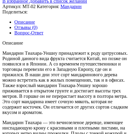
В избранное
Добавить в список желаний
2
Артикул:
MT-02
Категория:
Мандарин
года
Поделиться:
Описание
Отзывы (0)
Вопрос-Ответ
Описание
Мандарин Тиахара-Уншиу принадлежит к роду цитрусовых.
Родиной данного вида фрукта считается Китай, но позже он
появился и в Японии. А со временем путешественники и
торговцы перевезли его в Западную Европу, где он и
прижился. В наши дни этот сорт мандаринового дерева
можно встретить как в жилых помещениях, так и в офисах.
Также взрослый мандарин Тиахара-Уншиу хорошо
приживается в открытом грунте и достигает высоты трех
метров. В горшке он не перерастает высоту в полтора метра.
Это сорт мандарина имеет сочную мякоть, которая не
содержит косточек. Он отличается от других сортов сладким
вкусом и ароматом.
Мандарин Тиахара — это вечнозеленое деревце, имеющее
ниспадающую крону с красивыми и плотными листами, на
которых четко видны прожилки. Плоды с тонкой кожурой и