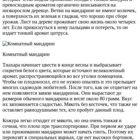
превосходным ароматом органично вписываются на
низкорослом деревце. Ветви на мандарине не имеют колючек,
а поверхность их зеленая и гладкая, что хорошо при сборе
урожая. Лист на дереве проживает свою жизнь около четырех
лет. Если прикоснуться к нему пальцами и потереть, то он
издает тонкий аромат цитруса.
Комнатный мандарин
Тиахара начинает цвести в конце весны и выбрасывает
соцветия белого цвета, которые источают великолепный
аромат, распространяющийся во все уголки помещения.
Чтобы он плодоносил, его не нужно опылять и это прельщает
многих садоводов любителей. После того, как он отцветает на
нем появляются завязи мандаринок. Они вырастают до
размеров обычного мандарина и весят около 80 грамм. Вкус
их запоминается сладостью. Мякоть без косточек, что также не
оставляет равнодушными тех, кто пробует данный плод.
Кожура легко отходит от мякоти, но она очень тонкая и
сочная, что плохо при транспортировке. При первом же ударе
или прижимании мандарин может начать гнить. Поэтому их
перевозят в специальных ящиках, где нет высоких бортиков,