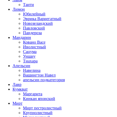
Таити
Лимон
Юбилейный
Эврика Вариегатный
Новозеландский
Павловский
Пандероза
Мандарин
Ковано Васе
Иволистный
Сацума
Уншиу
Тиахара
Апельсин
Навелина
Вашингтон Навел
апельсин подкатегория
Лавр
Кумкват
Маргарита
Кинкан японский
Мирт
Мирт пестролистный
Крупнолистный