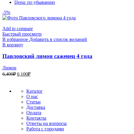
Цена: по убыванию
-5%
Add to compare
Быстрый просмотр
В избранное
Добавить в список желаний
В корзину
Павловский лимон саженец 4 года
Лимон
Первоначальная
Текущая
6,400
₽
6,100
₽
цена
цена:
составляла
6,100₽.
6,400₽.
Каталог
О нас
Статьи
Доставка
Оплата
Контакты
Ответы на вопросы
Работа с городами