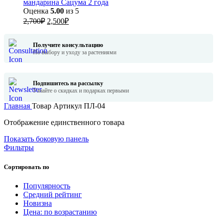
мандарина Сацума 2 года
Оценка
5.00
из 5
Первоначальная
Текущая
2,700
₽
2,500
₽
цена
цена:
составляла
2,500₽.
Получите консультацию
2,700₽.
По выбору и уходу за растениями
Подпишитесь на рассылку
Узнайте о скидках и подарках первыми
Главная
Товар Артикул
ПЛ-04
Отображение единственного товара
Показать боковую панель
Фильтры
Сортировать по
Популярность
Средний рейтинг
Новизна
Цена: по возрастанию