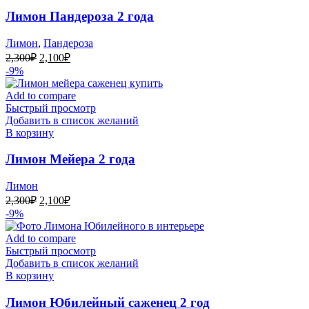
Лимон Пандероза 2 года
Лимон
,
Пандероза
Первоначальная
Текущая
2,300
₽
2,100
₽
цена
цена:
-9%
составляла
2,100₽.
2,300₽.
Add to compare
Быстрый просмотр
Добавить в список желаний
В корзину
Лимон Мейера 2 года
Лимон
Первоначальная
Текущая
2,300
₽
2,100
₽
цена
цена:
-9%
составляла
2,100₽.
2,300₽.
Add to compare
Быстрый просмотр
Добавить в список желаний
В корзину
Лимон Юбилейный саженец 2 год