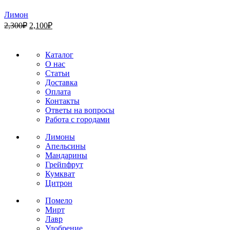
Лимон
Первоначальная
Текущая
2,300
₽
2,100
₽
цена
цена:
составляла
2,100₽.
2,300₽.
Каталог
О нас
Статьи
Доставка
Оплата
Контакты
Ответы на вопросы
Работа с городами
Лимоны
Апельсины
Мандарины
Грейпфрут
Кумкват
Цитрон
Помело
Мирт
Лавр
Удобрение