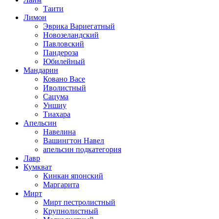
Таити
Лимон
Эврика Вариегатный
Новозеландский
Павловский
Пандероза
Юбилейный
Мандарин
Ковано Васе
Иволистный
Сацума
Уншиу
Тиахара
Апельсин
Навелина
Вашингтон Навел
апельсин подкатегория
Лавр
Кумкват
Кинкан японский
Маргарита
Мирт
Мирт пестролистный
Крупнолистный