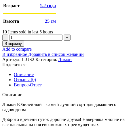
Возраст
1-2 года
Высота
25 см
10
Items sold in last 5 hours
Количество
товара
В корзину
Лимон
Add to compare
Юбилейный
В избранное
Добавить в список желаний
саженец
Артикул:
L-US2
Категория:
Лимон
2
Поделиться:
год
Описание
Отзывы (0)
Вопрос-Ответ
Описание
Лимон Юбилейный – самый лучший сорт для домашнего
садоводства
Доброго времени суток дорогие друзья! Наверняка многие из
вас наслышаны о всевозможных преимуществах