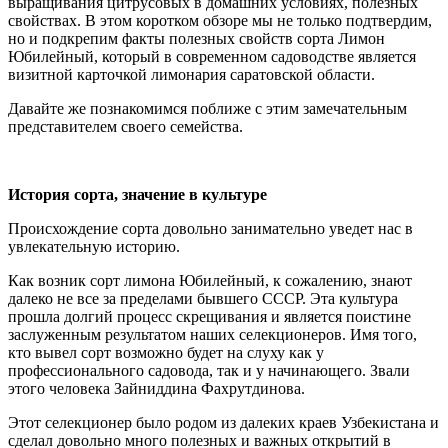
выращивания цитрусовых в домашних условиях, полезных
свойствах. В этом коротком обзоре мы не только подтвердим,
но и подкрепим факты полезных свойств сорта Лимон
Юбилейный, который в современном садоводстве является
визитной карточкой лимонария саратовской области.
Давайте же познакомимся поближе с этим замечательным
представителем своего семейства.
История сорта, значение в культуре
Происхождение сорта довольно занимательно уведет нас в
увлекательную историю.
Как возник сорт лимона Юбилейный, к сожалению, знают
далеко не все за пределами бывшего СССР. Эта культура
прошла долгий процесс скрещивания и является поистине
заслуженным результатом наших селекционеров. Имя того,
кто вывел сорт возможно будет на слуху как у
профессионального садовода, так и у начинающего. Звали
этого человека Зайниддина Фахрутдинова.
Этот селекционер было родом из далеких краев Узбекистана и
сделал довольно много полезных и важных открытий в