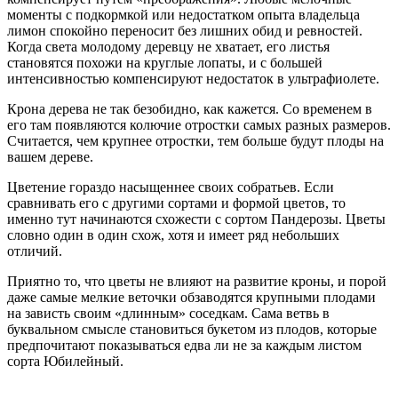
моменты с подкормкой или недостатком опыта владельца
лимон спокойно переносит без лишних обид и ревностей.
Когда света молодому деревцу не хватает, его листья
становятся похожи на круглые лопаты, и с большей
интенсивностью компенсируют недостаток в ультрафиолете.
Крона дерева не так безобидно, как кажется. Со временем в
его там появляются колючие отростки самых разных размеров.
Считается, чем крупнее отростки, тем больше будут плоды на
вашем дереве.
Цветение гораздо насыщеннее своих собратьев. Если
сравнивать его с другими сортами и формой цветов, то
именно тут начинаются схожести с сортом Пандерозы. Цветы
словно один в один схож, хотя и имеет ряд небольших
отличий.
Приятно то, что цветы не влияют на развитие кроны, и порой
даже самые мелкие веточки обзаводятся крупными плодами
на зависть своим «длинным» соседкам. Сама ветвь в
буквальном смысле становиться букетом из плодов, которые
предпочитают показываться едва ли не за каждым листом
сорта Юбилейный.