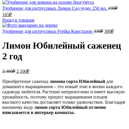
Удобрение для цитрусовых Лимон Сад чудес 250 мл.
190
₽
Первоначальная
Текущая
165
₽
цена
цена:
Назад к товарам
составляла
165₽.
190₽.
Первоначал
Текуща
Удобрение для цитрусовых Fertika Кристалон
330
₽
300
₽
цена
цена:
составляла
300₽.
Лимон Юбилейный саженец
330₽.
2 год
Первоначальная
Текущая
2,300
₽
2,100
₽
цена
цена:
составляла
Приобретение саженца
2,100₽.
лимона сорта Юбилейный
для
домашнего выращивания – это новый этап в жизни каждого
2,300₽.
садовода любителя. Растение неприхотливо и имеет высокую
урожайность, поэтому процесс выращивания плодов
высокого качества доставляет только удовольствие. Благодаря
внешнему виду
лимон сорта Юбилейный отлично
вписывается в интерьер комнаты.