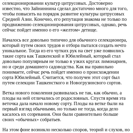
селекционировании культур цитрусовых. Достоверно
известно, что Зайниннина сделал достаточно много для того,
чтобы повысить на порядок развитие культуры цитрусовых
Средней Азии. Конечно, его репутация знакома не только по
продвижению селекционирования цитрусовых, однако, речь
сейчас пойдет именно о его «желтом» детище.
Началось все довольно типично для обычного селекционера,
который путем своих трудов и отбора пытался создать нечто
уникальное. Тогда из его чутких рук на свет уже появились
такие сорта как Ташкенский и Юбилейный, который стал
довольно популярным не только в узких кругах лимонариев,
но и среди домашнего садоводства. Как вы правильно
понимаете, сейчас речь пойдет именно о происхождении
сорта Юбилейный. Считается, что получен этот сорт был
путем селекции Ташкенсткого и Новогрузинсвого сортов.
Ветка нового поколения развивалась не так, как обычно, а
плоды на ней отличались от родословных. Спустя время эта
веточка дала начало новому сорту. Плоды на ветке были на
первый взгляд обычными, но только не тогда, когда дело
касалось их созревания. Они были сравнительно больше
своих «обычных» собратьев.
На этом фоне возникло несколько споров, теорий и слухов, но