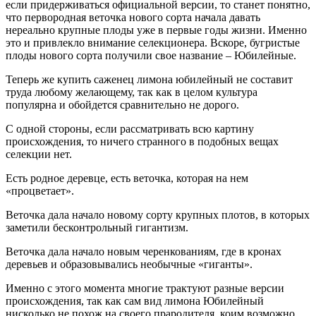
если придерживаться официальной версии, то станет понятно,
что первородная веточка нового сорта начала давать
нереально крупные плоды уже в первые годы жизни. Именно
это и привлекло внимание селекционера. Вскоре, бугристые
плоды нового сорта получили свое название – Юбилейные.
Теперь же купить саженец лимона юбилейный не составит
труда любому желающему, так как в целом культура
популярна и обойдется сравнительно не дорого.
С одной стороны, если рассматривать всю картину
происхождения, то ничего странного в подобных вещах
селекции нет.
Есть родное деревце, есть веточка, которая на нем
«процветает».
Веточка дала начало новому сорту крупных плотов, в которых
заметили бесконтрольный гигантизм.
Веточка дала начало новым черенкованиям, где в кронах
деревьев и образовывались необычные «гиганты».
Именно с этого момента многие трактуют разные версии
происхождения, так как сам вид лимона Юбилейный
нисколько не похож на своего прародителя, коим возможно