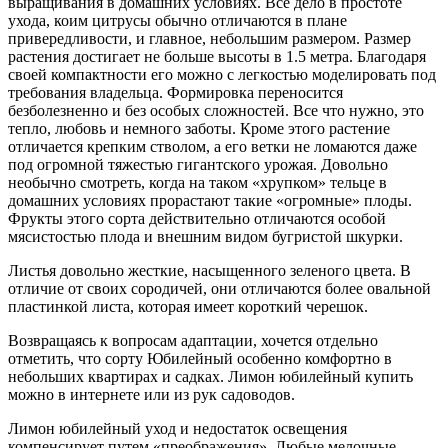
выращивания в домашних условиях. Все дело в простоте
ухода, коим цитрусы обычно отличаются в плане
привередливости, и главное, небольшим размером. Размер
растения достигает не больше высоты в 1.5 метра. Благодаря
своей компактности его можно с легкостью моделировать под
требования владельца. Формировка переносится
безболезненно и без особых сложностей. Все что нужно, это
тепло, любовь и немного заботы. Кроме этого растение
отличается крепким стволом, а его ветки не ломаются даже
под огромной тяжестью гигантского урожая. Довольно
необычно смотреть, когда на таком «хрупком» тельце в
домашних условиях прорастают такие «огромные» плоды.
Фрукты этого сорта действительно отличаются особой
мясистостью плода и внешним видом бугристой шкурки.
Листья довольно жесткие, насыщенного зеленого цвета. В
отличие от своих сородичей, они отличаются более овальной
пластинкой листа, которая имеет короткий черешок.
Возвращаясь к вопросам адаптации, хочется отдельно
отметить, что сорту Юбилейный особенно комфортно в
небольших квартирах и садках. Лимон юбилейный купить
можно в интернете или из рук садоводов.
Лимон юбилейный уход и недостаток освещения
компенсирует путем «преображения». Любые мелочные