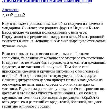
Апельсин Вашингтон Навел саженец 1 год
Апельсин
Первоначальная
Текущая
2,300
₽
1,900
₽
цена
цена:
составляла
Еще в далеком прошлом
1,900₽.
апельсин
был получен из помело и
мандарина. Считают, что родился фрукт в Индии и Китае.
2,300₽.
Европейские же рынки познакомились с ним через
Португалию в середине шестнадцатого века. И хоть родиной
считается Китай, в Испании и Америке выращиваются самые
лучшие плоды.
Если ознакомиться со всеми полезными свойствами
апельсина, то возникнет желание его употреблять постоянно.
И ведь ничто не может быть лучше, чем лакомится домашним
фруктом, а не магазинной покупкой. Тем более если
приобрести саженец в крупном питомнике с многолетней
историей. Это даст стопроцентную уверенность в сорте.
Саженец цитрусового дерева приедет прямо к вам домой из
оранжереи, не испытывая стресса стояния на витринах
магазина. Ведь тогда растение чувствует себя совершенно по-
другому и это нельзя упускать из внимания. Тем более в
крупных питомниках производится регулярная обработка
всех деревьев и растений от вредителей, болезней, что дает
гарантию отличного урожая.