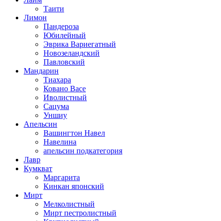
Таити
Лимон
Пандероза
Юбилейный
Эврика Вариегатный
Новозеландский
Павловский
Мандарин
Тиахара
Ковано Васе
Иволистный
Сацума
Уншиу
Апельсин
Вашингтон Навел
Навелина
апельсин подкатегория
Лавр
Кумкват
Маргарита
Кинкан японский
Мирт
Мелколистный
Мирт пестролистный