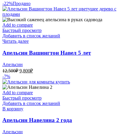
цена
цена:
-22%
Продано
составляла
6,400₽.
7,400₽.
Add to compare
Быстрый просмотр
Добавить в список желаний
Читать далее
Апельсин Вашингтон Навел 5 лет
Апельсин
Первоначальная
Текущая
12,500
₽
9,800
₽
цена
цена:
-7%
составляла
9,800₽.
12,500₽.
Add to compare
Быстрый просмотр
Добавить в список желаний
В корзину
Апельсин Навелина 2 года
Апельсин