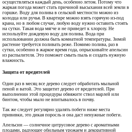
осуществляться каждый день, особенно летом. Потому что
жаркая погода может стать причиной высыхания всей земли в
горшке. Воду для полива в сельской местности можно из
колодца или ручья. В квартире можно взять горячую из-под
крана, но в любом случае, любую воду нужно оставить стоять
на сутки. Такая вода мягче и не приведет к хлорозу. Не
используйте дождевую воду для полива. Вода при
использовании должна быть комнатной температуры. Зимой
растение требуется поливать реже. Помимо полива, раз в
сутки, особенно в жаркое время года, опрыскивайте апельсин
из распылителя. Это поможет смыть пыль и создать нужную
влажность.
Защита от вредителей
Один раз в месяц все дерево следует обработать мыльной
пеной и ватой. Это защитит дерево от вредителей. При
выполнении этой процедуры обвяжите ствол марлей или
бинтом, чтобы мыло не впитывалось в почву.
Так же следует регулярно удалять побеги ниже места
прививки, это дикая поросль и она даст ненужные побеги.
Апельсин — солнечное цитрусовое дерево с ароматными
плодами, радующее обильным урожаем и декоративной