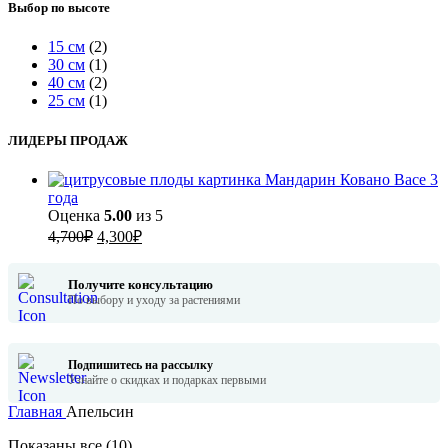
Выбор по высоте
15 см
(2)
30 см
(1)
40 см
(2)
25 см
(1)
ЛИДЕРЫ ПРОДАЖ
Мандарин Ковано Васе 3
года
Оценка
5.00
из 5
Первоначальная
Текущая
4,700
₽
4,300
₽
цена
цена:
составляла
4,300₽.
Получите консультацию
4,700₽.
По выбору и уходу за растениями
Подпишитесь на рассылку
Узнайте о скидках и подарках первыми
Главная
Апельсин
Сортировка:
Показаны все (10)