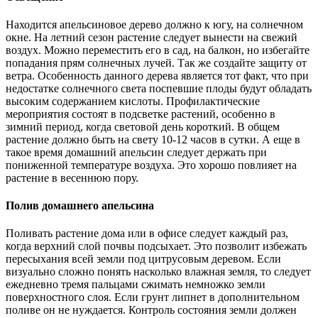
Находится апельсиновое дерево должно к югу, на солнечном
окне. На летний сезон растение следует вынести на свежий
воздух. Можно переместить его в сад, на балкон, но избегайте
попадания прям солнечных лучей. Так же создайте защиту от
ветра. Особенность данного дерева является тот факт, что при
недостатке солнечного света поспевшие плоды будут обладать
высоким содержанием кислоты. Профилактические
мероприятия состоят в подсветке растений, особенно в
зимний период, когда световой день короткий. В общем
растение должно быть на свету 10-12 часов в сутки. А еще в
такое время домашний апельсин следует держать при
пониженной температуре воздуха. Это хорошо повлияет на
растение в весеннюю пору.
Полив домашнего апельсина
Поливать растение дома или в офисе следует каждый раз,
когда верхний слой почвы подсыхает. Это позволит избежать
пересыхания всей земли под цитрусовым деревом. Если
визуально сложно понять насколько влажная земля, то следует
ежедневно тремя пальцами сжимать немножко земли
поверхностного слоя. Если грунт липнет в дополнительном
поливе он не нуждается. Контроль состояния земли должен