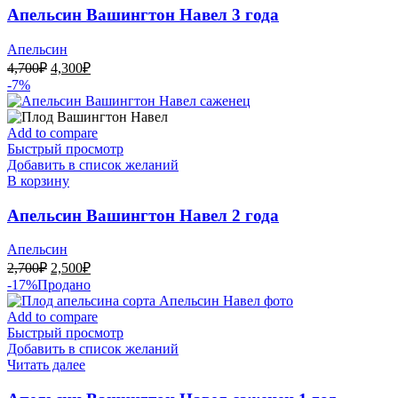
Апельсин Вашингтон Навел 3 года
Апельсин
Первоначальная
Текущая
4,700
₽
4,300
₽
цена
цена:
-7%
составляла
4,300₽.
4,700₽.
Add to compare
Быстрый просмотр
Добавить в список желаний
В корзину
Апельсин Вашингтон Навел 2 года
Апельсин
Первоначальная
Текущая
2,700
₽
2,500
₽
цена
цена:
-17%
Продано
составляла
2,500₽.
2,700₽.
Add to compare
Быстрый просмотр
Добавить в список желаний
Читать далее