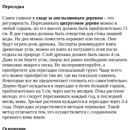
Пересадка
Самое главное в
уходе за апельсиновым деревом
– это
регулярность. Пересаживать
цитрусовое дерево
можно в
любой горшок, но его высота должна быть приблизительно 15
см. В дне горшка должны быть отверстия для стока лишней
воды. На дно можно поместить керамзит или песок. Они
будут играть роль дренажа. Эксперты рекомендуют взять
древесные угли, можно их взять из потухшего огня после
отдыха на природе. Слой дренажа должен быть около 4 см.
Даже если берете угли, сверху все равно необходимо насыпать
немножко мокрого песка. Не экспериментируйте, а
приобретите для пересадки специальный грунт. Чаще всего
его можно приобрести там же, где вы покупали саженец.
Некоторые все же предпочитают готовить его самостоятельно.
Дерево будет нуждаться в пересадке в более большой горшок,
приблизительно на 5 см, через шесть месяцев. Пока растение
молодо, его следует пересаживать каждый год, в последний
месяц зимы. Зрелые растения нуждаются в пересадке через 3-4
года. Пересадка осуществляется методов перевалки. Такой
метод отличается тем, что осуществляется с сохранением
прежнего кома земли.
Освещение