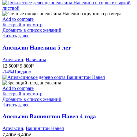
составляла
6,400₽.
7,400₽.
Add to compare
Быстрый просмотр
Добавить в список желаний
Читать далее
Апельсин Навелина 5 лет
Апельсин
,
Навелина
Первоначальная
Текущая
12,500
₽
9,800
₽
цена
цена:
-14%
Продано
составляла
9,800₽.
12,500₽.
Add to compare
Быстрый просмотр
Добавить в список желаний
Читать далее
Апельсин Вашингтон Навел 4 года
Апельсин
,
Вашингтон Навел
Первоначальная
Текущая
7,400
₽
6,400
₽