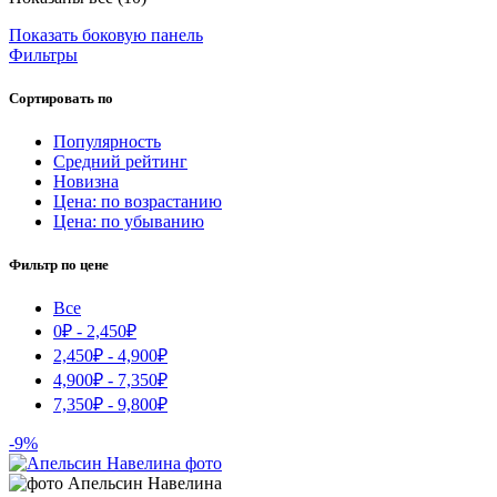
по
Показать боковую панель
рейтингу
Фильтры
Сортировать по
Популярность
Средний рейтинг
Новизна
Цена: по возрастанию
Цена: по убыванию
Фильтр по цене
Все
0
₽
-
2,450
₽
2,450
₽
-
4,900
₽
4,900
₽
-
7,350
₽
7,350
₽
-
9,800
₽
-9%