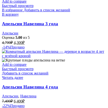
Add to compare
Быстрый просмотр
В избранное
Добавить в список желаний
В корзину
Апельсин Навелина 3 года
Апельсин
Оценка
5.00
из 5
Первоначальная
Текущая
4,700
₽
4,300
₽
цена
цена:
-14%
Продано
составляла
4,300₽.
4,700₽.
Add to compare
Быстрый просмотр
Добавить в список желаний
Читать далее
Апельсин Навелина 4 года
Апельсин
,
Навелина
Первоначальная
Текущая
7,400
₽
6,400
₽
цена
цена:
-22%
Продано