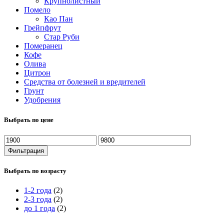
Крупнолистный
Помело
Као Пан
Грейпфрут
Стар Руби
Померанец
Кофе
Олива
Цитрон
Средства от болезней и вредителей
Грунт
Удобрения
Выбрать по цене
Минимальная
Максимальная
цена
цена
Фильтрация
Выбрать по возрасту
1-2 года
(2)
2-3 года
(2)
до 1 года
(2)