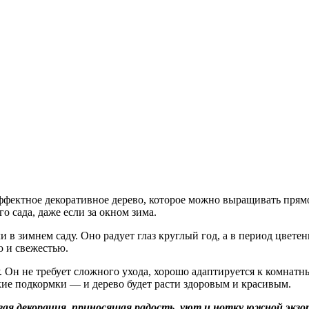
ффектное декоративное дерево, которое можно выращивать прямо
 сада, даже если за окном зима.
и в зимнем саду. Оно радует глаз круглый год, а в период цвет
ю и свежестью.
Он не требует сложного ухода, хорошо адаптируется к комнатн
кие подкормки — и дерево будет расти здоровым и красивым.
вая декорация, приносящая радость, уют и нотку южной экзо