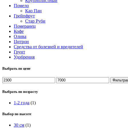
Крупнолистный
Помело
Као Пан
Грейпфрут
Стар Руби
Померанец
Кофе
Олива
Цитрон
Средства от болезней и вредителей
Грунт
Удобрения
Выбрать по цене
Минимальная
Максимальная
Фильтра
цена
цена
Выбрать по возрасту
1-2 года
(1)
Выбор по высоте
30 см
(1)