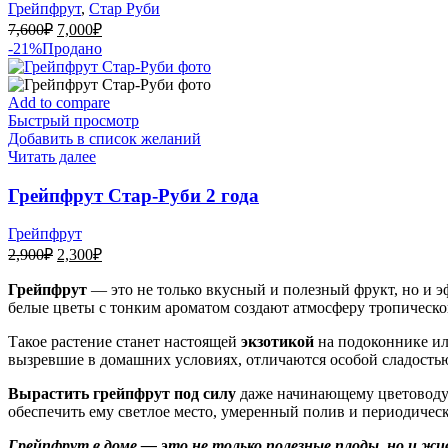
Грейпфрут
,
Стар Руби
Первоначальная
Текущая
7,600
₽
7,000
₽
цена
цена:
-21%
Продано
составляла
7,000₽.
7,600₽.
Add to compare
Быстрый просмотр
Добавить в список желаний
Читать далее
Грейпфрут Стар-Руби 2 года
Грейпфрут
Первоначальная
Текущая
2,900
₽
2,300
₽
цена
цена:
составляла
Грейпфрут
— это не только вкусный и полезный фрукт, но и э
2,300₽.
белые цветы с тонким ароматом создают атмосферу тропического
2,900₽.
Такое растение станет настоящей
экзотикой
на подоконнике ил
вызревшие в домашних условиях, отличаются особой сладость
Вырастить грейпфрут под силу
даже начинающему цветоводу. 
обеспечить ему светлое место, умеренный полив и периодичес
Грейпфрут в доме
— это не только полезные плоды, но и жи