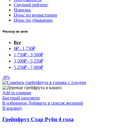
Средний рейтинг
Новизна
Цена: по возрастанию
Цена: по убыванию
Фильтр по цене
Все
0
₽
-
1,750
₽
1,750
₽
-
3,500
₽
3,500
₽
-
5,250
₽
5,250
₽
-
7,000
₽
-8%
Add to compare
Быстрый просмотр
В избранное
Добавить в список желаний
В корзину
Грейпфрут Стар Руби 4 года