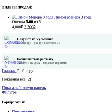
ЛИДЕРЫ ПРОДАЖ
Лимон Мейера 3 года
Оценка
5.00
из 5
Первоначальная
Текущая
4,000
₽
3,700
₽
цена
цена:
составляла
3,700₽.
Получите консультацию
4,000₽.
По выбору и уходу за растениями
Подпишитесь на рассылку
Узнайте о скидках и подарках первыми
Главная
Грейпфрут
Цены:
Показаны все (2)
по
Показать боковую панель
убыванию
Фильтры
Сортировать по
Популярность