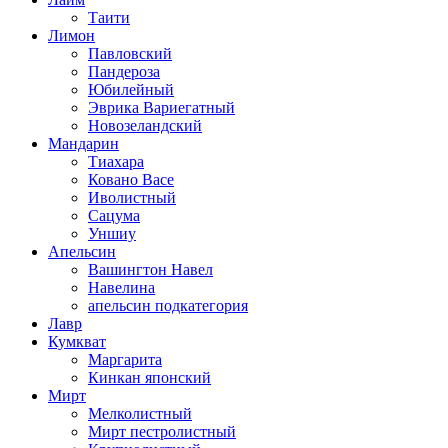
Таити
Лимон
Павловский
Пандероза
Юбилейный
Эврика Вариегатный
Новозеландский
Мандарин
Тиахара
Ковано Васе
Иволистный
Сацума
Уншиу
Апельсин
Вашингтон Навел
Навелина
апельсин подкатегория
Лавр
Кумкват
Маргарита
Кинкан японский
Мирт
Мелколистный
Мирт пестролистный