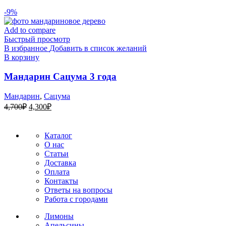
-9%
Add to compare
Быстрый просмотр
В избранное
Добавить в список желаний
В корзину
Мандарин Сацума 3 года
Мандарин
,
Сацума
Первоначальная
Текущая
4,700
₽
4,300
₽
цена
цена:
составляла
4,300₽.
4,700₽.
Каталог
О нас
Статьи
Доставка
Оплата
Контакты
Ответы на вопросы
Работа с городами
Лимоны
Апельсины