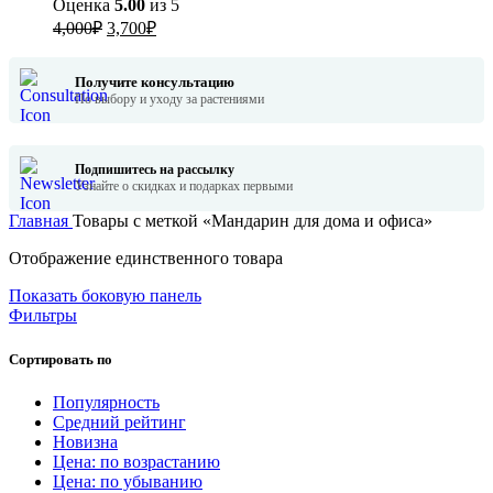
Оценка
5.00
из 5
Первоначальная
Текущая
4,000
₽
3,700
₽
цена
цена:
составляла
3,700₽.
Получите консультацию
4,000₽.
По выбору и уходу за растениями
Подпишитесь на рассылку
Узнайте о скидках и подарках первыми
Главная
Товары с меткой «Мандарин для дома и офиса»
Отображение единственного товара
Показать боковую панель
Фильтры
Сортировать по
Популярность
Средний рейтинг
Новизна
Цена: по возрастанию
Цена: по убыванию