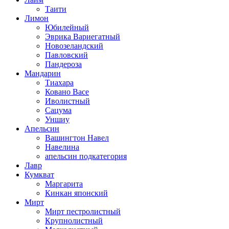
Таити
Лимон
Юбилейный
Эврика Вариегатный
Новозеландский
Павловский
Пандероза
Мандарин
Тиахара
Ковано Васе
Иволистный
Сацума
Уншиу
Апельсин
Вашингтон Навел
Навелина
апельсин подкатегория
Лавр
Кумкват
Маргарита
Кинкан японский
Мирт
Мирт пестролистный
Крупнолистный