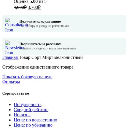
Оценка
5.00
из 5
Первоначальная
Текущая
4,000
₽
3,700
₽
цена
цена:
составляла
3,700₽.
Получите консультацию
4,000₽.
По выбору и уходу за растениями
Подпишитесь на рассылку
Узнайте о скидках и подарках первыми
Главная
Товар Сорт
Мирт мелколистный
Отображение единственного товара
Показать боковую панель
Фильтры
Сортировать по
Популярность
Средний рейтинг
Новизна
Цена: по возрастанию
Цена: по убыванию