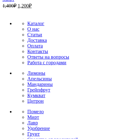
Первоначальная
Текущая
1,400
₽
1,200
₽
цена
цена:
составляла
1,200₽.
1,400₽.
Каталог
О нас
Статьи
Доставка
Оплата
Контакты
Ответы на вопросы
Работа с городами
Лимоны
Апельсины
Мандарины
Грейпфрут
Кумкват
Цитрон
Помело
Мирт
Лавр
Удобрение
Грунт