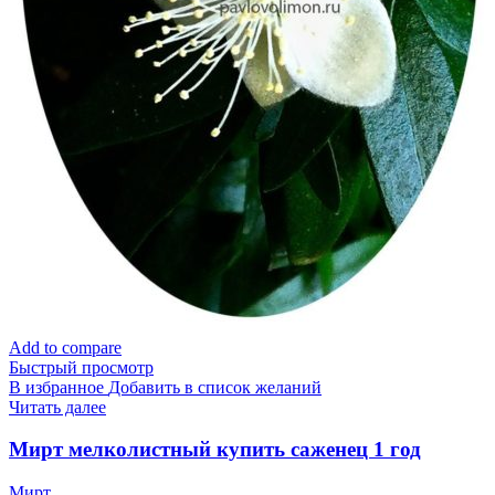
Add to compare
Быстрый просмотр
В избранное
Добавить в список желаний
Читать далее
Мирт мелколистный купить саженец 1 год
Мирт