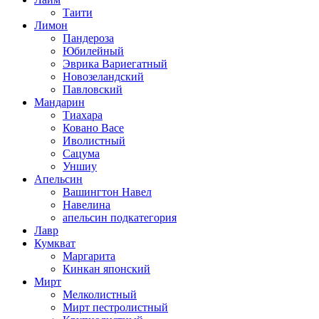
Таити
Лимон
Пандероза
Юбилейный
Эврика Вариегатный
Новозеландский
Павловский
Мандарин
Тиахара
Ковано Васе
Иволистный
Сацума
Уншиу
Апельсин
Вашингтон Навел
Навелина
апельсин подкатегория
Лавр
Кумкват
Маргарита
Кинкан японский
Мирт
Мелколистный
Мирт пестролистный