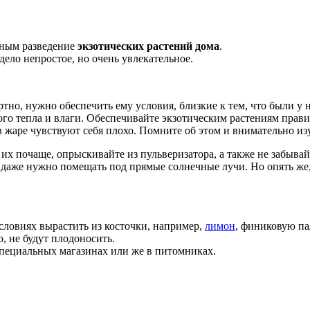
рным разведение
экзотических растений дома
.
ело непростое, но очень увлекательное.
ртно, нужно обеспечить ему условия, близкие к тем, что были у
го тепла и влаги. Обеспечивайте экзотическим растениям прав
 в жаре чувствуют себя плохо. Помните об этом и внимательно и
их почаще, опрыскивайте из пульверизатора, а также не забыва
даже нужно помещать под прямые солнечные лучи. Но опять же, 
ловиях вырастить из косточки, например,
лимон
, финиковую па
о, не будут плодоносить.
пециальных магазинах или же в питомниках.