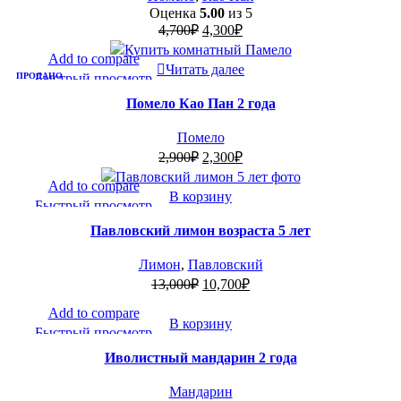
Оценка
5.00
из 5
Первоначальная
Текущая
4,700
₽
4,300
₽
цена
цена:
-21%
Add to compare
составляла
4,300₽.
Читать далее
ПРОДАНО
Быстрый просмотр
4,700₽.
Добавить в список желаний
Помело Као Пан 2 года
Помело
Первоначальная
Текущая
2,900
₽
2,300
₽
цена
цена:
-18%
Add to compare
составляла
2,300₽.
В корзину
Быстрый просмотр
2,900₽.
Добавить в список желаний
Павловский лимон возраста 5 лет
Лимон
,
Павловский
Первоначальная
Текущая
13,000
₽
10,700
₽
цена
цена:
-7%
Add to compare
составляла
10,700₽.
В корзину
Быстрый просмотр
13,000₽.
Добавить в список желаний
Иволистный мандарин 2 года
Мандарин