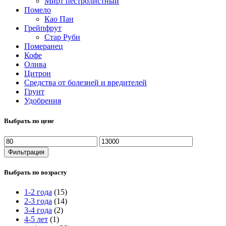
Мирт пестролистный
Помело
Као Пан
Грейпфрут
Стар Руби
Померанец
Кофе
Олива
Цитрон
Средства от болезней и вредителей
Грунт
Удобрения
Выбрать по цене
Минимальная
Максимальная
цена
цена
Фильтрация
Выбрать по возрасту
1-2 года
(15)
2-3 года
(14)
3-4 года
(2)
4-5 лет
(1)