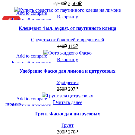
Первоначальная
Текущая
2,700
₽
2,500
₽
цена
цена:
-18%
Add to compare
составляла
2,500₽.
В корзину
ХИТ
Быстрый просмотр
2,700₽.
Добавить в список желаний
Клещевит 4 мл, avgust, от паутинного клеща
Средства от болезней и вредителей
Первоначальная
Текущая
140
₽
115
₽
цена
цена:
-17%
Add to compare
составляла
115₽.
В корзину
Быстрый просмотр
140₽.
Добавить в список желаний
Удобрение Фаско для лимона и цитрусовых
Удобрения
Первоначальная
Текущая
250
₽
207
₽
цена
цена:
-10%
Add to compare
составляла
207₽.
Читать далее
ПРОДАНО
Быстрый просмотр
250₽.
Добавить в список желаний
Грунт Фаско для цитрусовых
Грунт
Первоначальная
Текущая
300
₽
270
₽