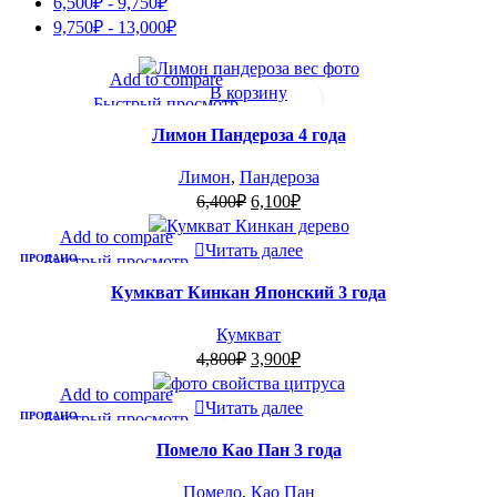
6,500
₽
-
9,750
₽
9,750
₽
-
13,000
₽
-5%
Add to compare
В корзину
Быстрый просмотр
В избранное
Добавить в список желаний
Лимон Пандероза 4 года
Лимон
,
Пандероза
Первоначальная
Текущая
6,400
₽
6,100
₽
цена
цена:
-19%
Add to compare
составляла
6,100₽.
Читать далее
ПРОДАНО
Быстрый просмотр
6,400₽.
Добавить в список желаний
Кумкват Кинкан Японский 3 года
Кумкват
Первоначальная
Текущая
4,800
₽
3,900
₽
цена
цена:
-9%
Add to compare
составляла
3,900₽.
Читать далее
ПРОДАНО
Быстрый просмотр
4,800₽.
Добавить в список желаний
Помело Као Пан 3 года
Помело
,
Као Пан