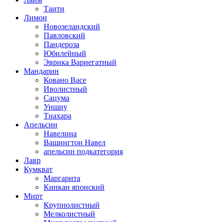
Таити
Лимон
Новозеландский
Павловский
Пандероза
Юбилейный
Эврика Вариегатный
Мандарин
Ковано Васе
Иволистный
Сацума
Уншиу
Тиахара
Апельсин
Навелина
Вашингтон Навел
апельсин подкатегория
Лавр
Кумкват
Маргарита
Кинкан японский
Мирт
Крупнолистный
Мелколистный