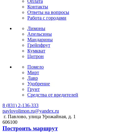
Оплата
Контакты
Ответы на вопросы
Работа с городами
Лимоны
Апельсины
Мандарины
Грейпфрут
Кумкват
Цитрон
Помело
Мирт
Лавр
Удобрение
Грунт
Средства от вредителей
8 (831) 2-136-333
pavlovolimon.ru@yandex.ru
г. Павлово, улица Урожайная, д. 1
606100
Построить маршрут