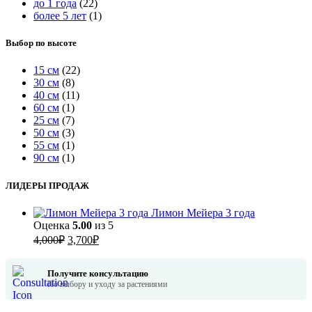
до 1 года
(22)
более 5 лет
(1)
Выбор по высоте
15 см
(22)
30 см
(8)
40 см
(11)
60 см
(1)
25 см
(7)
50 см
(3)
55 см
(1)
90 см
(1)
ЛИДЕРЫ ПРОДАЖ
Лимон Мейера 3 года
Оценка
5.00
из 5
Первоначальная
Текущая
4,000
₽
3,700
₽
цена
цена:
составляла
3,700₽.
Получите консультацию
4,000₽.
По выбору и уходу за растениями