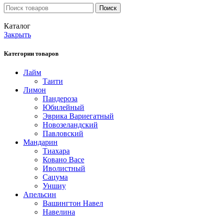
Поиск
Каталог
Закрыть
Категории товаров
Лайм
Таити
Лимон
Пандероза
Юбилейный
Эврика Вариегатный
Новозеландский
Павловский
Мандарин
Тиахара
Ковано Васе
Иволистный
Сацума
Уншиу
Апельсин
Вашингтон Навел
Навелина