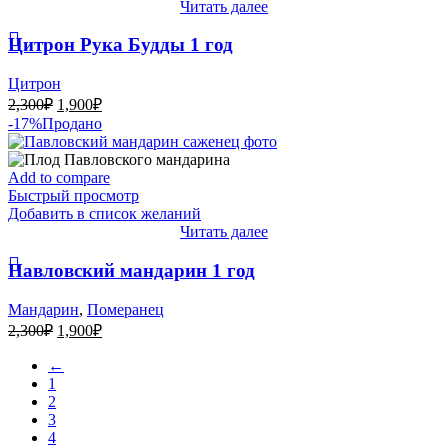
Читать далее
Цитрон Рука Будды 1 год
Цитрон
Первоначальная
Текущая
2,300
₽
1,900
₽
цена
цена:
-17%
Продано
составляла
1,900₽.
2,300₽.
Add to compare
Быстрый просмотр
Добавить в список желаний
Читать далее
Павловский мандарин 1 год
Мандарин
,
Померанец
Первоначальная
Текущая
2,300
₽
1,900
₽
цена
цена:
составляла
←
1,900₽.
1
2,300₽.
2
3
4