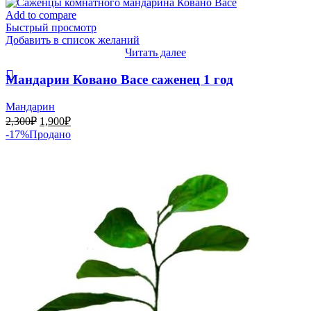
1,900₽.
2,300₽.
Add to compare
Быстрый просмотр
Добавить в список желаний
Читать далее
Мандарин Ковано Васе саженец 1 год
Мандарин
Первоначальная
Текущая
2,300
₽
1,900
₽
цена
цена:
-17%
Продано
составляла
1,900₽.
2,300₽.