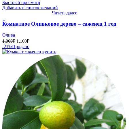
Быстрый просмотр
Добавить в список желаний
Читать далее
Комнатное Оливковое дерево – саженец 1 год
Олива
Первоначальная
Текущая
1,300
₽
1,100
₽
цена
цена:
-21%
Продано
составляла
1,100₽.
1,300₽.