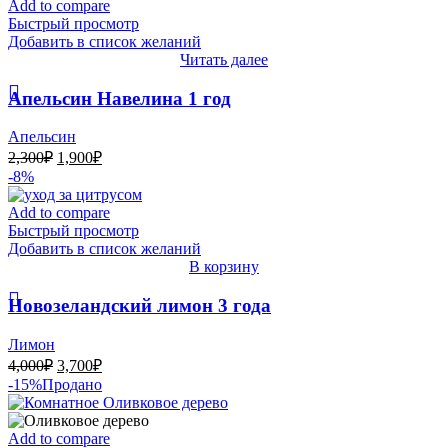
2,300₽.
Add to compare
Быстрый просмотр
Добавить в список желаний
Читать далее
Апельсин Навелина 1 год
Апельсин
Первоначальная
Текущая
2,300
₽
1,900
₽
цена
цена:
-8%
составляла
1,900₽.
2,300₽.
Add to compare
Быстрый просмотр
Добавить в список желаний
В корзину
Новозеландский лимон 3 года
Лимон
Первоначальная
Текущая
4,000
₽
3,700
₽
цена
цена:
-15%
Продано
составляла
3,700₽.
4,000₽.
Add to compare