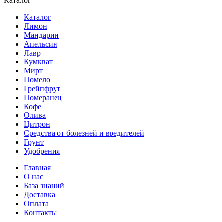
Каталог
Каталог
Лимон
Мандарин
Апельсин
Лавр
Кумкват
Мирт
Помело
Грейпфрут
Померанец
Кофе
Олива
Цитрон
Средства от болезней и вредителей
Грунт
Удобрения
Главная
О нас
База знаний
Доставка
Оплата
Контакты