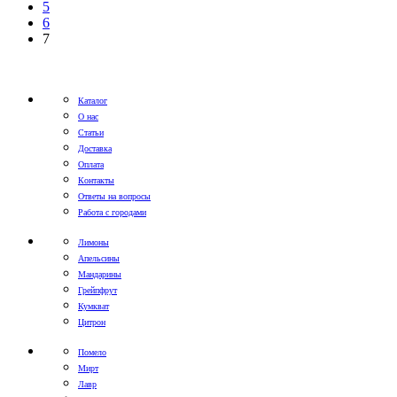
5
6
7
Каталог
О нас
Статьи
Доставка
Оплата
Контакты
Ответы на вопросы
Работа с городами
Лимоны
Апельсины
Мандарины
Грейпфрут
Кумкват
Цитрон
Помело
Мирт
Лавр