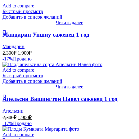
Add to compare
Быстрый просмотр
Добавить в список желаний
Читать далее
Мандарин Уншиу саженец 1 год
Мандарин
Первоначальная
Текущая
2,300
₽
1,900
₽
цена
цена:
-17%
Продано
составляла
1,900₽.
2,300₽.
Add to compare
Быстрый просмотр
Добавить в список желаний
Читать далее
Апельсин Вашингтон Навел саженец 1 год
Апельсин
Первоначальная
Текущая
2,300
₽
1,900
₽
цена
цена:
-17%
Продано
составляла
1,900₽.
2,300₽.
Add to compare