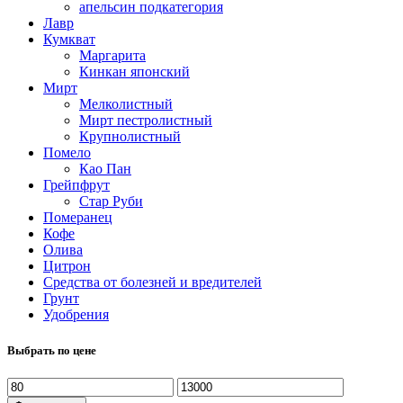
апельсин подкатегория
Лавр
Кумкват
Маргарита
Кинкан японский
Мирт
Мелколистный
Мирт пестролистный
Крупнолистный
Помело
Као Пан
Грейпфрут
Стар Руби
Померанец
Кофе
Олива
Цитрон
Средства от болезней и вредителей
Грунт
Удобрения
Выбрать по цене
Минимальная
Максимальная
цена
цена