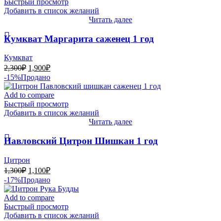
Быстрый просмотр
Добавить в список желаний
Читать далее
Кумкват Маргарита саженец 1 год
Кумкват
Первоначальная
Текущая
2,300
₽
1,900
₽
цена
цена:
-15%
Продано
составляла
1,900₽.
2,300₽.
Add to compare
Быстрый просмотр
Добавить в список желаний
Читать далее
Павловский Цитрон Шишкан 1 год
Цитрон
Первоначальная
Текущая
1,300
₽
1,100
₽
цена
цена:
-17%
Продано
составляла
1,100₽.
1,300₽.
Add to compare
Быстрый просмотр
Добавить в список желаний