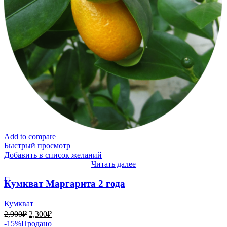
Add to compare
Быстрый просмотр
Добавить в список желаний
Читать далее
Кумкват Маргарита 2 года
Кумкват
Первоначальная
Текущая
2,900
₽
2,300
₽
цена
цена:
-15%
Продано