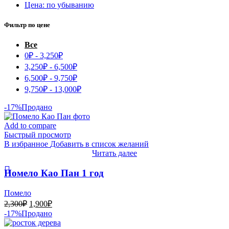
Цена: по убыванию
Фильтр по цене
Все
0
₽
-
3,250
₽
3,250
₽
-
6,500
₽
6,500
₽
-
9,750
₽
9,750
₽
-
13,000
₽
-17%
Продано
Add to compare
Быстрый просмотр
В избранное
Добавить в список желаний
Читать далее
Помело Као Пан 1 год
Помело
Первоначальная
Текущая
2,300
₽
1,900
₽
цена
цена:
-17%
Продано
составляла
1,900₽.