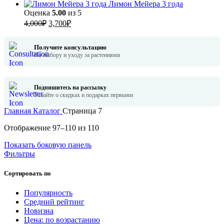
Лимон Мейера 3 года
Оценка
5.00
из 5
Первоначальная
Текущая
4,000
₽
3,700
₽
цена
цена:
составляла
3,700₽.
Получите консультацию
4,000₽.
По выбору и уходу за растениями
Подпишитесь на рассылку
Узнайте о скидках и подарках первыми
Главная
Каталог
Страница 7
Сортировка:
Отображение 97–110 из 110
по
Показать боковую панель
популярности
Фильтры
Сортировать по
Популярность
Средний рейтинг
Новизна
Цена: по возрастанию