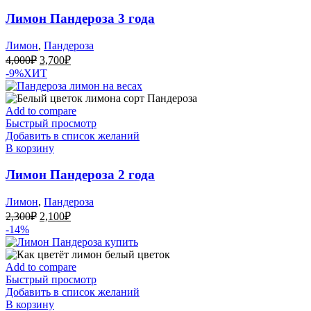
Лимон Пандероза 3 года
Лимон
,
Пандероза
Первоначальная
Текущая
4,000
₽
3,700
₽
цена
цена:
-9%
ХИТ
составляла
3,700₽.
4,000₽.
Add to compare
Быстрый просмотр
Добавить в список желаний
В корзину
Лимон Пандероза 2 года
Лимон
,
Пандероза
Первоначальная
Текущая
2,300
₽
2,100
₽
цена
цена:
-14%
составляла
2,100₽.
2,300₽.
Add to compare
Быстрый просмотр
Добавить в список желаний
В корзину