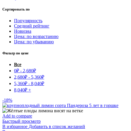
Сортировать по
Популярность
Средний рейтинг
Новизна
Цена: по возрастанию
Цена: по убыванию
Фильтр по цене
Все
0
₽
-
2,680
₽
2,680
₽
-
5,360
₽
5,360
₽
-
8,040
₽
8,040
₽
+
-18%
Add to compare
Быстрый просмотр
В избранное
Добавить в список желаний