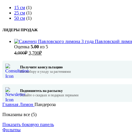
15 см
(1)
25 см
(1)
50 см
(1)
ЛИДЕРЫ ПРОДАЖ
Павловский лимон
Оценка
5.00
из 5
Первоначальная
Текущая
4,000
₽
3,700
₽
цена
цена:
составляла
3,700₽.
Получите консультацию
4,000₽.
По выбору и уходу за растениями
Подпишитесь на рассылку
Узнайте о скидках и подарках первыми
Главная
Лимон
Пандероза
Сортировка:
Показаны все (5)
по
Показать боковую панель
рейтингу
Фильтры