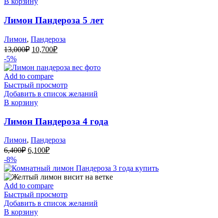
В корзину
Лимон Пандероза 5 лет
Лимон
,
Пандероза
Первоначальная
Текущая
13,000
₽
10,700
₽
цена
цена:
-5%
составляла
10,700₽.
13,000₽.
Add to compare
Быстрый просмотр
Добавить в список желаний
В корзину
Лимон Пандероза 4 года
Лимон
,
Пандероза
Первоначальная
Текущая
6,400
₽
6,100
₽
цена
цена:
-8%
составляла
6,100₽.
6,400₽.
Add to compare
Быстрый просмотр
Добавить в список желаний
В корзину