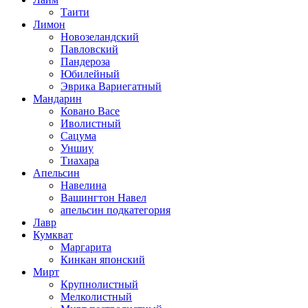
Таити
Лимон
Новозеландский
Павловский
Пандероза
Юбилейный
Эврика Вариегатный
Мандарин
Ковано Васе
Иволистный
Сацума
Уншиу
Тиахара
Апельсин
Навелина
Вашингтон Навел
апельсин подкатегория
Лавр
Кумкват
Маргарита
Кинкан японский
Мирт
Крупнолистный
Мелколистный