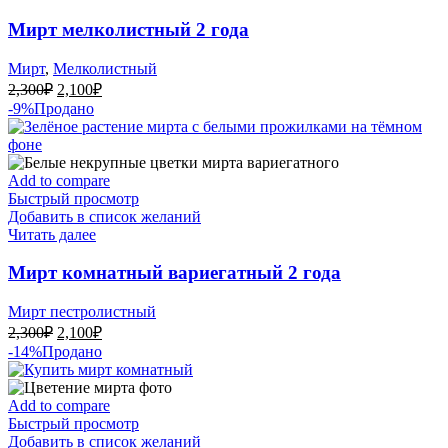
Мирт мелколистный 2 года
Мирт
,
Мелколистный
Первоначальная
Текущая
2,300
₽
2,100
₽
цена
цена:
-9%
Продано
составляла
2,100₽.
2,300₽.
Add to compare
Быстрый просмотр
Добавить в список желаний
Читать далее
Мирт комнатный вариегатный 2 года
Мирт пестролистный
Первоначальная
Текущая
2,300
₽
2,100
₽
цена
цена:
-14%
Продано
составляла
2,100₽.
2,300₽.
Add to compare
Быстрый просмотр
Добавить в список желаний