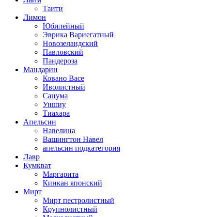
Таити
Лимон
Юбилейный
Эврика Вариегатный
Новозеландский
Павловский
Пандероза
Мандарин
Ковано Васе
Иволистный
Сацума
Уншиу
Тиахара
Апельсин
Навелина
Вашингтон Навел
апельсин подкатегория
Лавр
Кумкват
Маргарита
Кинкан японский
Мирт
Мирт пестролистный
Крупнолистный