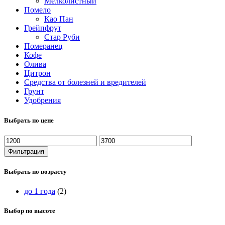
Мелколистный
Помело
Као Пан
Грейпфрут
Стар Руби
Померанец
Кофе
Олива
Цитрон
Средства от болезней и вредителей
Грунт
Удобрения
Выбрать по цене
Минимальная
Максимальная
цена
цена
Фильтрация
Выбрать по возрасту
до 1 года
(2)
Выбор по высоте