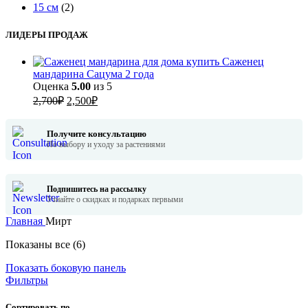
15 см
(2)
ЛИДЕРЫ ПРОДАЖ
Саженец
мандарина Сацума 2 года
Оценка
5.00
из 5
Первоначальная
Текущая
2,700
₽
2,500
₽
цена
цена:
составляла
2,500₽.
Получите консультацию
2,700₽.
По выбору и уходу за растениями
Подпишитесь на рассылку
Узнайте о скидках и подарках первыми
Главная
Мирт
Сортировка:
Показаны все (6)
самые
Показать боковую панель
недавние
Фильтры
Сортировать по