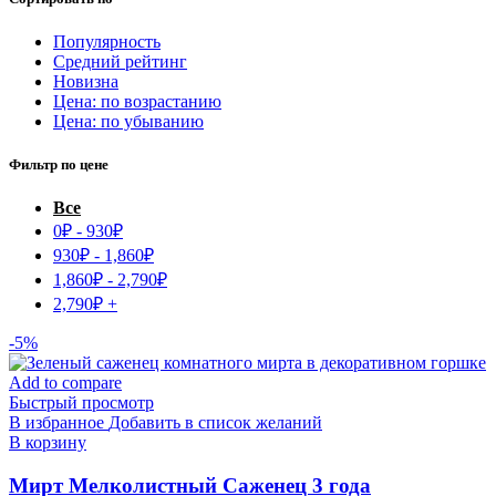
Популярность
Средний рейтинг
Новизна
Цена: по возрастанию
Цена: по убыванию
Фильтр по цене
Все
0
₽
-
930
₽
930
₽
-
1,860
₽
1,860
₽
-
2,790
₽
2,790
₽
+
-5%
Add to compare
Быстрый просмотр
В избранное
Добавить в список желаний
В корзину
Мирт Мелколистный Саженец 3 года