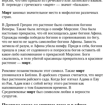
версии, что оно пришло из греческого или латинского языков.
В переводе с греческого «
мирт
» — значит «
бальзам
».
Мирт
занимал значительное место в мифологии различных
стран.
В Древней Греции это растение было символом богини
Венеры. Также была легенда о нимфе Мирсине. Она была
настолько прекрасна, что ей восхищалась даже богиня Афина.
Однажды нимфа победила богиню в соревнованиях по бегу,
что не могло не задеть самолюбие богини Афины. Зависть
затмила её разум, и Афина убила нимфу. Придя в себя, богиня
пришла в ужас от содеянного и попросила богов оставить ей
какое-либо напоминание о прекрасной Мирсине. Боги
сжалились, и тело убитой красавицы превратилось в красивое
растение —
мирт
.
Римляне позаимствовали этот символ. Также
мирт
упоминался в Библии. В арабских странах считается, что мирт
был растением райского сада. Когда Бог изгнал Адама и Еву
из Рая, Адам взял с собой ветку этого растения как
напоминание о том блаженном времени. В
Средневековье
мирт
был символом любви и верности
супругов.
Правила ухода за миртом дома и в офисе