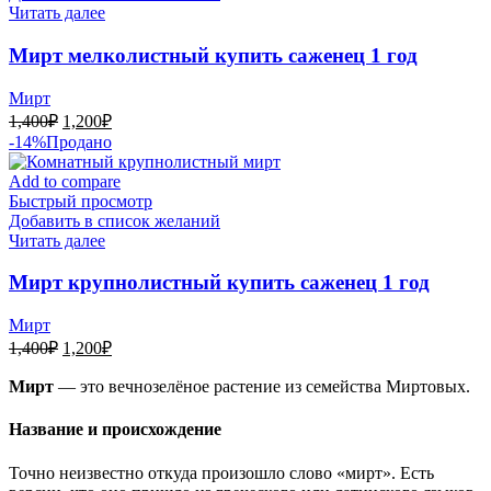
Читать далее
Мирт мелколистный купить саженец 1 год
Мирт
Первоначальная
Текущая
1,400
₽
1,200
₽
цена
цена:
-14%
Продано
составляла
1,200₽.
1,400₽.
Add to compare
Быстрый просмотр
Добавить в список желаний
Читать далее
Мирт крупнолистный купить саженец 1 год
Мирт
Первоначальная
Текущая
1,400
₽
1,200
₽
цена
цена:
составляла
Мирт
— это вечнозелёное растение из семейства Миртовых.
1,200₽.
1,400₽.
Название и происхождение
Точно неизвестно откуда произошло слово «мирт». Есть