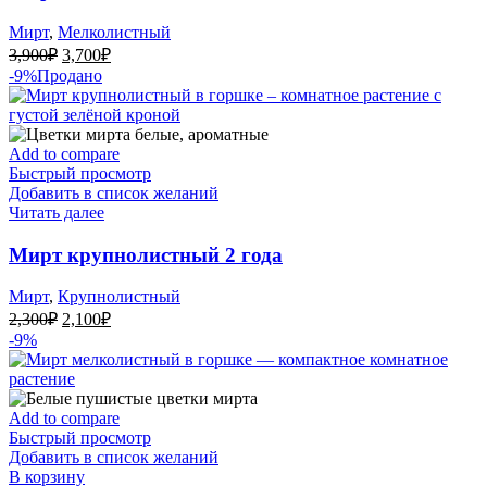
Мирт
,
Мелколистный
Первоначальная
Текущая
3,900
₽
3,700
₽
цена
цена:
-9%
Продано
составляла
3,700₽.
3,900₽.
Add to compare
Быстрый просмотр
Добавить в список желаний
Читать далее
Мирт крупнолистный 2 года
Мирт
,
Крупнолистный
Первоначальная
Текущая
2,300
₽
2,100
₽
цена
цена:
-9%
составляла
2,100₽.
2,300₽.
Add to compare
Быстрый просмотр
Добавить в список желаний
В корзину