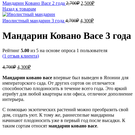
Первоначальная
Текущая
Мандарин Ковано Васе 2 года
2,700
₽
2,500
₽
цена
цена:
Назад к товарам
составляла
2,500₽.
2,700₽.
Первоначальная
Текущая
Иволистный мандарин 3 года
4,700
₽
4,300
₽
цена
цена:
составляла
4,300₽.
Мандарин Ковано Васе 3 года
4,700₽.
Рейтинг
5.00
из 5 на основе опроса
1
пользователя
(
1
отзыв клиента)
Первоначальная
Текущая
4,700
₽
4,300
₽
цена
цена:
составляла
Мандарин ковано васе
4,300₽.
впервые был выведен в Японии для
императорского сада. От других сортов он отличается
4,700₽.
способностью плодоносить в течение всего года. Это яркий
атрибут для любой квартиры или офиса, отличное дополнение
интерьера.
С помощью экзотических растений можно преобразить свой
дом, создать уют. К тому же, раннеспелые мандарины
начинают плодоносить уже в первый год после высадки. К
таким сортам относят
мандарин ковано васе
.