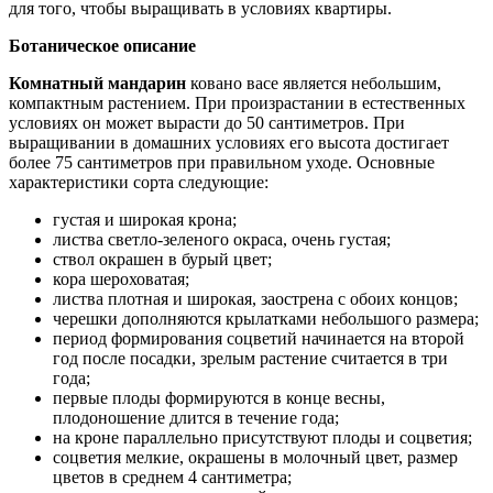
для того, чтобы выращивать в условиях квартиры.
Ботаническое описание
Комнатный мандарин
ковано васе является небольшим,
компактным растением. При произрастании в естественных
условиях он может вырасти до 50 сантиметров. При
выращивании в домашних условиях его высота достигает
более 75 сантиметров при правильном уходе. Основные
характеристики сорта следующие:
густая и широкая крона;
листва светло-зеленого окраса, очень густая;
ствол окрашен в бурый цвет;
кора шероховатая;
листва плотная и широкая, заострена с обоих концов;
черешки дополняются крылатками небольшого размера;
период формирования соцветий начинается на второй
год после посадки, зрелым растение считается в три
года;
первые плоды формируются в конце весны,
плодоношение длится в течение года;
на кроне параллельно присутствуют плоды и соцветия;
соцветия мелкие, окрашены в молочный цвет, размер
цветов в среднем 4 сантиметра;