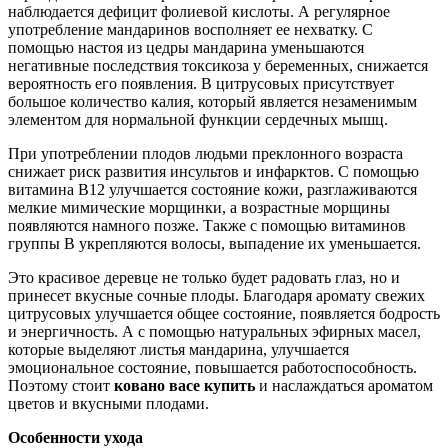
наблюдается дефицит фолиевой кислоты. А регулярное
употребление мандаринов восполняет ее нехватку. С
помощью настоя из цедры мандарина уменьшаются
негативные последствия токсикоза у беременных, снижается
вероятность его появления. В цитрусовых присутствует
большое количество калия, который является незаменимым
элементом для нормальной функции сердечных мышц.
При употреблении плодов людьми преклонного возраста
снижает риск развития инсультов и инфарктов. С помощью
витамина В12 улучшается состояние кожи, разглаживаются
мелкие мимические морщинки, а возрастные морщины
появляются намного позже. Также с помощью витаминов
группы В укрепляются волосы, выпадение их уменьшается.
Это красивое деревце не только будет радовать глаз, но и
принесет вкусные сочные плоды. Благодаря аромату свежих
цитрусовых улучшается общее состояние, появляется бодрость
и энергичность. А с помощью натуральных эфирных масел,
которые выделяют листья мандарина, улучшается
эмоциональное состояние, повышается работоспособность.
Поэтому стоит
ковано васе купить
и наслаждаться ароматом
цветов и вкусными плодами.
Особенности ухода