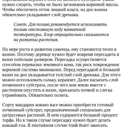
нужно следить, чтобы не было загнивания корневой массы.
Чтобы обеспечить отток лишней влаги, на дно вазона
обязательно укладывают слой дренажа.
Совет. Для полива рекомендуется использовать
только отстоянную воду комнатной
температуры. Хлор отрицательно сказывается
на развитии растения.
По мере роста и развития саженца, ему становится тесно в
вазоне. Поэтому деревце нужно будет вовремя пересадить в
вазон побольше размером. Пересадка осуществляется
способом перевалки земляного кома, так риск повреждения
корневой системы минимален. Перед пересадкой в большой
вазон на дно укладывается толстый слой дренажа. Для этого
можно использовать гальку, керамзит. Далее насыпать слой
почвенного субстрата, после чего ком земли вместе с
растением опустить в вазон, присыпать почвой и слегка
утрамбовать. Обязательно полить.
Сорту мандарин ковано васе можно приобрести готовый
почвенный субстрат, предназначенный специально для
цитрусовых растений. В нем содержится большой процент
торфа. Но в таком случае пересадку нужно будет делать
каждый год. В противном случае торф будет закисать,