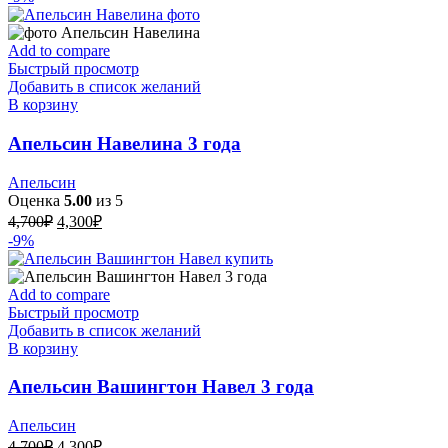
составляла
4,300₽.
4,700₽.
Add to compare
Быстрый просмотр
Добавить в список желаний
В корзину
Апельсин Навелина 3 года
Апельсин
Оценка
5.00
из 5
Первоначальная
Текущая
4,700
₽
4,300
₽
цена
цена:
-9%
составляла
4,300₽.
4,700₽.
Add to compare
Быстрый просмотр
Добавить в список желаний
В корзину
Апельсин Вашингтон Навел 3 года
Апельсин
Первоначальная
Текущая
4,700
₽
4,300
₽