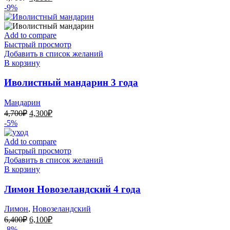
цена
цена:
-9%
составляла
4,300₽.
4,700₽.
Add to compare
Быстрый просмотр
Добавить в список желаний
В корзину
Иволистный мандарин 3 года
Мандарин
Первоначальная
Текущая
4,700
₽
4,300
₽
цена
цена:
-5%
составляла
4,300₽.
4,700₽.
Add to compare
Быстрый просмотр
Добавить в список желаний
В корзину
Лимон Новозеландский 4 года
Лимон
,
Новозеландский
Первоначальная
Текущая
6,400
₽
6,100
₽
цена
цена:
-8%