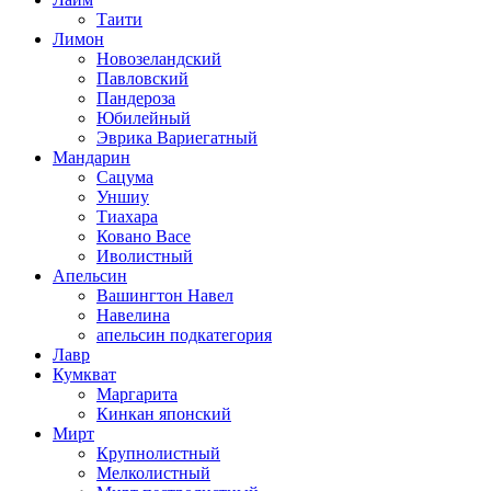
Таити
Лимон
Новозеландский
Павловский
Пандероза
Юбилейный
Эврика Вариегатный
Мандарин
Сацума
Уншиу
Тиахара
Ковано Васе
Иволистный
Апельсин
Вашингтон Навел
Навелина
апельсин подкатегория
Лавр
Кумкват
Маргарита
Кинкан японский
Мирт
Крупнолистный
Мелколистный