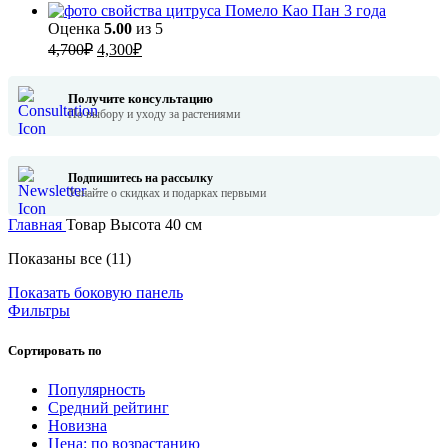
Помело Као Пан 3 года
Оценка
5.00
из 5
Первоначальная
Текущая
4,700
₽
4,300
₽
цена
цена:
составляла
4,300₽.
Получите консультацию
4,700₽.
По выбору и уходу за растениями
Подпишитесь на рассылку
Узнайте о скидках и подарках первыми
Главная
Товар Высота
40 см
Сортировка:
Показаны все (11)
по
Показать боковую панель
популярности
Фильтры
Сортировать по
Популярность
Средний рейтинг
Новизна
Цена: по возрастанию