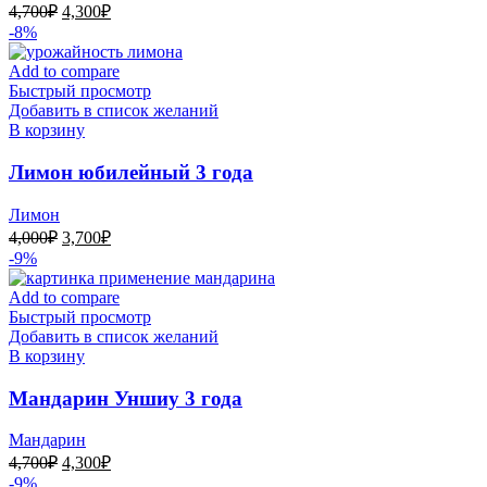
Первоначальная
Текущая
4,700
₽
4,300
₽
цена
цена:
-8%
составляла
4,300₽.
4,700₽.
Add to compare
Быстрый просмотр
Добавить в список желаний
В корзину
Лимон юбилейный 3 года
Лимон
Первоначальная
Текущая
4,000
₽
3,700
₽
цена
цена:
-9%
составляла
3,700₽.
4,000₽.
Add to compare
Быстрый просмотр
Добавить в список желаний
В корзину
Мандарин Уншиу 3 года
Мандарин
Первоначальная
Текущая
4,700
₽
4,300
₽
цена
цена:
-9%