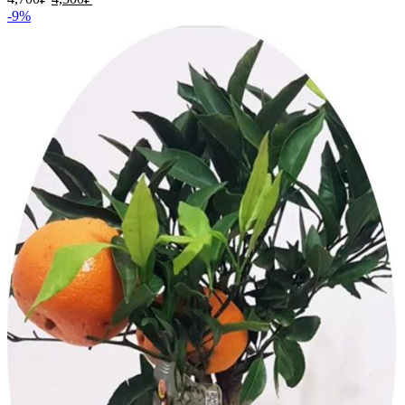
цена
цена:
-9%
составляла
4,300₽.
4,700₽.