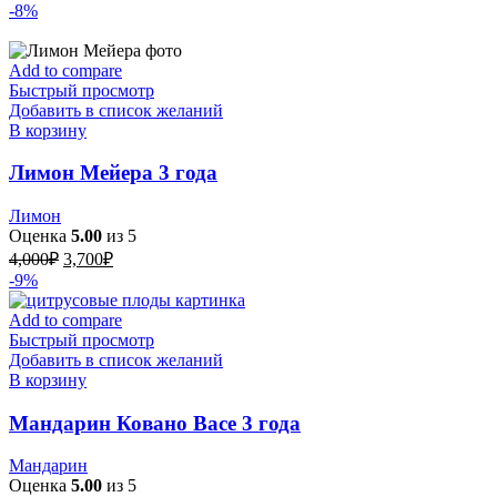
цена
цена:
-8%
составляла
3,700₽.
4,000₽.
Add to compare
Быстрый просмотр
Добавить в список желаний
В корзину
Лимон Мейера 3 года
Лимон
Оценка
5.00
из 5
Первоначальная
Текущая
4,000
₽
3,700
₽
цена
цена:
-9%
составляла
3,700₽.
4,000₽.
Add to compare
Быстрый просмотр
Добавить в список желаний
В корзину
Мандарин Ковано Васе 3 года
Мандарин
Оценка
5.00
из 5