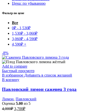
Цена: по убыванию
Фильтр по цене
Все
0
₽
-
1,530
₽
1,530
₽
-
3,060
₽
3,060
₽
-
4,590
₽
4,590
₽
+
-8%
Add to compare
Быстрый просмотр
В избранное
Добавить в список желаний
В корзину
Павловский лимон саженец 3 года
Лимон
,
Павловский
Оценка
5.00
из 5
Первоначальная
Текущая
4,000
₽
3,700
₽