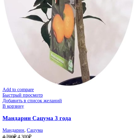
Add to compare
Быстрый просмотр
Добавить в список желаний
В корзину
Мандарин Сацума 3 года
Мандарин
,
Сацума
Первоначальная
Текущая
4,700
₽
4,300
₽