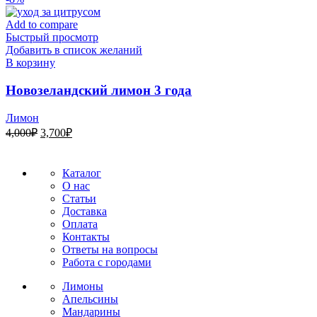
составляла
6,100₽.
6,400₽.
Add to compare
Быстрый просмотр
Добавить в список желаний
В корзину
Новозеландский лимон 3 года
Лимон
Первоначальная
Текущая
4,000
₽
3,700
₽
цена
цена:
составляла
3,700₽.
4,000₽.
Каталог
О нас
Статьи
Доставка
Оплата
Контакты
Ответы на вопросы
Работа с городами
Лимоны
Апельсины
Мандарины