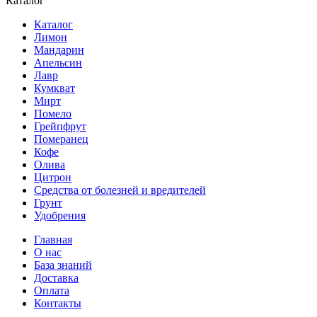
Каталог
Каталог
Лимон
Мандарин
Апельсин
Лавр
Кумкват
Мирт
Помело
Грейпфрут
Померанец
Кофе
Олива
Цитрон
Средства от болезней и вредителей
Грунт
Удобрения
Главная
О нас
База знаний
Доставка
Оплата
Контакты