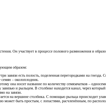
тения. Он участвует в процессе полового размножения и образо
едующим образом:
нутри завязи есть полость, поделенная перегородками на гнезда.
е семян – околоплодник.
оэтому она носит название по количеству семязачатков – односе
у завязью и рыльцем. В столбике находится канал, через который
мо на завязи.
агается на вершине столбика. С помощью рыльца происходит улав
нию может быть простым, с лопастями, расчленённым, по распо