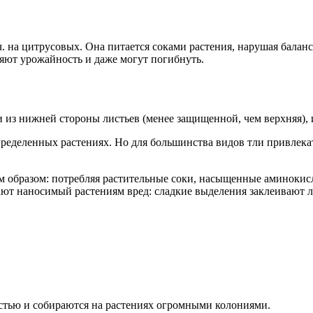
.ч. на цитрусовых. Она питается соками растения, нарушая бала
ряют урожайность и даже могут погибнуть.
из нижней стороны листьев (менее защищенной, чем верхняя), и
ределенных растениях. Но для большинства видов тли привлек
м образом: потребляя растительные соки, насыщенные аминокисл
ают наносимый растениям вред: сладкие выделения заклеивают 
остью и собираются на растениях огромными колониями.