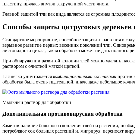
пластину, прячась внутри закрученной части листа.
Главной защитой тли как вида является ее огромная плодовит
Способы защиты цитрусовых деревьев 
Стандартное мероприятие, способное защитить растения в сад
взрывное развитие первых весенних поколений тли. Одновреме
листопадного цикла, такая обработка может не дать полного рез
При обнаружении развитой колонии тлей можно удалять насе
раствором с очисткой мягкой щеткой.
Тля легко уничтожается
комбинированными составами
против н
обработка была очень тщательной, иначе даже небольшое кол
Мыльный раствор для обработки
Дополнительная противовирусная обработка
Заметив наличие большого скопления тлей на растении, необх
потребляют сок больных растений и, мигрируя, переносят виру