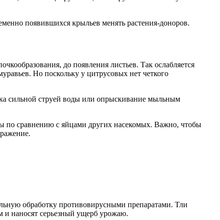
ременно появившихся крыльев менять растения-доноров.
очкообразования, до появления листьев. Так ослабляется
уравьев. Но поскольку у цитрусовых нет четкого
а сильной струей воды или опрыскивание мыльным
ы по сравнению с яйцами других насекомых. Важно, чтобы
аражение.
ательную обработку противовирусными препаратами. Тли
ом и наносят серьезный ущерб урожаю.