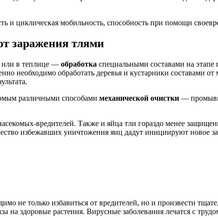
ость и циклическая мобильность, способность при помощи своев
от заражения тлями
у или в теплице —
обработка
специальными составами на этапе п
нно необходимо обработать деревья и кустарники составами от м
ультата.
комым различными способами
механической очистки
— промывк
асекомых-вредителей. Также и яйца тли гораздо менее защищен
ичество избежавших уничтожения яиц дадут инициируют новое з
одимо не только избавиться от вредителей, но и произвести тщ
сы на здоровые растения. Вирусные заболевания лечатся с труд