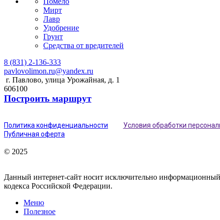
Помело
Мирт
Лавр
Удобрение
Грунт
Средства от вредителей
8 (831) 2-136-333
pavlovolimon.ru@yandex.ru
г. Павлово, улица Урожайная, д. 1
606100
Построить маршрут
Политика конфиденциальности
Условия обработки персона
Публичная оферта
© 2025
Данный интернет-сайт носит исключительно информационный х
кодекса Российской Федерации.
Меню
Полезное