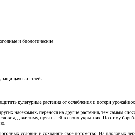
огодные и биологические:
 защищаясь от тлей.
ащитить культурные растения от ослабления и потери урожайнос
 других насекомых, перенося на другие растения, тем самым спо
ловия, даже зиму, пряча тлей в своих укрытиях. Поэтому борьб
ию.
огодных условий и сохранять свое потомство. На плодовых дере