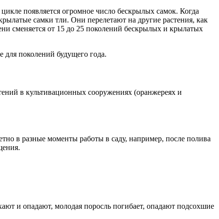
цикле появляется огромное число бескрылых самок. Когда
крылатые самки тли. Они перелетают на другие растения, как
сени сменяется от 15 до 25 поколений бескрылых и крылатых
 для поколений будущего года.
стений в культивационных сооружениях (оранжереях и
етно в разные моменты работы в саду, например, после полива
щения.
хают и опадают, молодая поросль погибает, опадают подсохшие