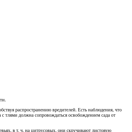
ти.
собствуя распространению вредителей. Есть наблюдения, что
а с тлями должна сопровождаться освобождением сада от
вьях, в т. ч. на цитрусовых, они скручивают листовую