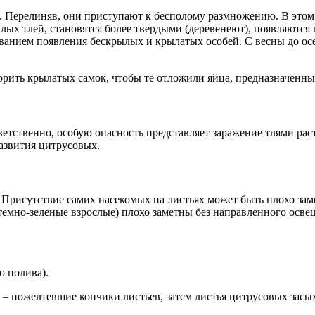
 Перелиняв, они приступают к бесполому размножению. В этом 
лых тлей, становятся более твердыми (деревенеют), появляются 
дованием появления бескрылых и крылатых особей. С весны до о
рить крылатых самок, чтобы те отложили яйца, предназначенные
етственно, особую опасность представляет заражение тлями ра
развития цитрусовых.
 Присутствие самих насекомых на листьях может быть плохо зам
темно-зеленые взрослые) плохо заметны без направленного осве
о полива).
 – пожелтевшие кончики листьев, затем листья цитрусовых засы