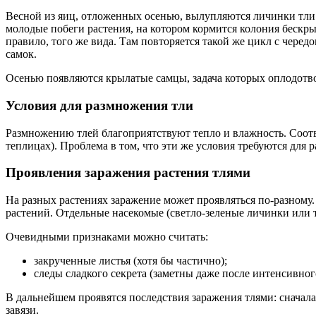
Весной из яиц, отложенных осенью, вылупляются личинки тли.
молодые побеги растения, на котором кормится колония бескры
правило, того же вида. Там повторяется такой же цикл с чере
самок.
Осенью появляются крылатые самцы, задача которых оплодотво
Условия для размножения тли
Размножению тлей благоприятствуют тепло и влажность. Соотв
теплицах). Проблема в том, что эти же условия требуются для 
Проявления заражения растения тлями
На разных растениях заражение может проявляться по-разному.
растений. Отдельные насекомые (светло-зеленые личинки или 
Очевидными признаками можно считать:
закрученные листья (хотя бы частично);
следы сладкого секрета (заметны даже после интенсивног
В дальнейшем проявятся последствия заражения тлями: сначала
завязи.