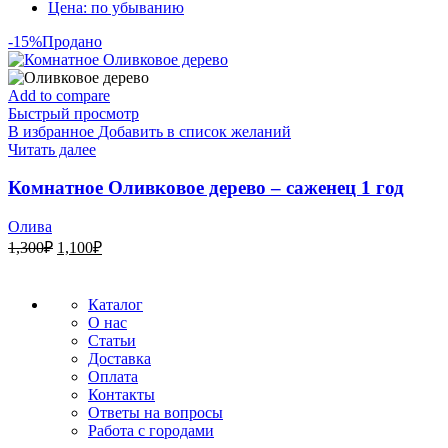
Цена: по убыванию
-15%
Продано
Add to compare
Быстрый просмотр
В избранное
Добавить в список желаний
Читать далее
Комнатное Оливковое дерево – саженец 1 год
Олива
Первоначальная
Текущая
1,300
₽
1,100
₽
цена
цена:
составляла
1,100₽.
1,300₽.
Каталог
О нас
Статьи
Доставка
Оплата
Контакты
Ответы на вопросы
Работа с городами