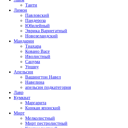
Таити
Лимон
Павловский
Пандероза
Юбилейный
Эврика Вариегатный
Новозеландский
Мандарин
Тиахара
Ковано Васе
Иволистный
Сацума
Уншиу
Апельсин
Вашингтон Навел
Навелина
апельсин подкатегория
Лавр
Кумкват
Маргарита
Кинкан японский
Мирт
Мелколистный
Мирт пестролистный