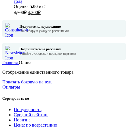
года
Оценка
5.00
из 5
Первоначальная
Текущая
4,700
₽
4,300
₽
цена
цена:
составляла
4,300₽.
Получите консультацию
4,700₽.
По выбору и уходу за растениями
Подпишитесь на рассылку
Узнайте о скидках и подарках первыми
Главная
Олива
Отображение единственного товара
Показать боковую панель
Фильтры
Сортировать по
Популярность
Средний рейтинг
Новизна
Цена: по возрастанию