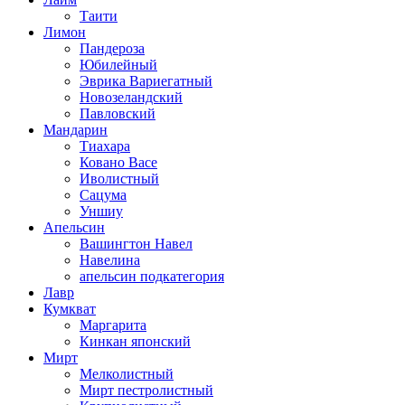
Таити
Лимон
Пандероза
Юбилейный
Эврика Вариегатный
Новозеландский
Павловский
Мандарин
Тиахара
Ковано Васе
Иволистный
Сацума
Уншиу
Апельсин
Вашингтон Навел
Навелина
апельсин подкатегория
Лавр
Кумкват
Маргарита
Кинкан японский
Мирт
Мелколистный
Мирт пестролистный