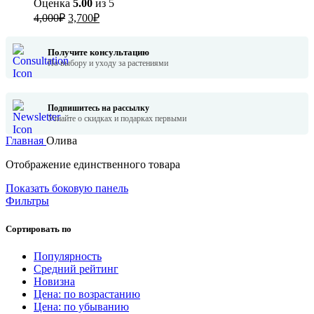
Оценка
5.00
из 5
Первоначальная
Текущая
4,000
₽
3,700
₽
цена
цена:
составляла
3,700₽.
Получите консультацию
4,000₽.
По выбору и уходу за растениями
Подпишитесь на рассылку
Узнайте о скидках и подарках первыми
Главная
Олива
Отображение единственного товара
Показать боковую панель
Фильтры
Сортировать по
Популярность
Средний рейтинг
Новизна
Цена: по возрастанию
Цена: по убыванию