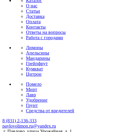
Каталог
О нас
Статьи
Доставка
Оплата
Контакты
Ответы на вопросы
Работа с городами
Лимоны
Апельсины
Мандарины
Грейпфрут
Кумкват
Цитрон
Помело
Мирт
Лавр
Удобрение
Грунт
Средства от вредителей
8 (831) 2-136-333
pavlovolimon.ru@yandex.ru
г. Павлово, улица Урожайная, д. 1