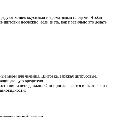
я радуют хозяев вкусными и ароматными плодами. Чтобы
в щитовки несложно, если знать, как правильно это делать.
мые меры для лечения. Щитовка, заражая цитрусовые,
о защищающую вредителя.
ности листа неподвижно. Они присасываются и пьют сок из
разновидности.
ет период зимней спячки.