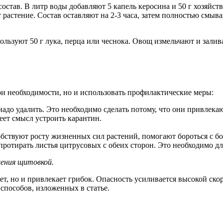
став. В литр воды добавляют 5 капель керосина и 50 г хозяйс
астение. Состав оставляют на 2-3 часа, затем полностью смыва
льзуют 50 г лука, перца или чеснока. Овощ измельчают и заливаю
ри необходимости, но и использовать профилактические меры:
надо удалить. Это необходимо сделать потому, что они привлека
еет смысл устроить карантин.
бствуют росту жизненных сил растений, помогают бороться с бо
ротирать листья цитрусовых с обеих сторон. Это необходимо дл
ения щитовкой.
ает, но и привлекает грибок. Опасность усиливается высокой с
способов, изложенных в статье.