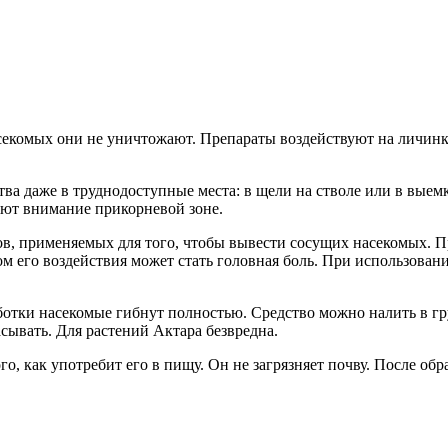
секомых они не уничтожают. Препараты воздействуют на личинк
тва даже в труднодоступные места: в щели на стволе или в выем
яют внимание прикорневой зоне.
в, применяемых для того, чтобы вывести сосущих насекомых. Пр
м его воздействия может стать головная боль. При использован
ботки насекомые гибнут полностью. Средство можно налить в гру
сывать. Для растений Актара безвредна.
о, как употребит его в пищу. Он не загрязняет почву. После об