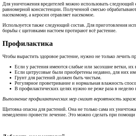
Для уничтожения вредителей можно использовать следующий со
равномерной консистенции. Полученной смесью обрабатывают р
насекомому, а керосин отравляет насекомое.
Используется также следующий состав. Для приготовления испо
борьбы с щитовками настоем протирают всё растение.
Профилактика
Чтобы вырастить здоровое растение, нужно не только лечить п
Если у растения имеются слабые или засохшие ветки, их 
Если цитрусовые были приобретены недавно, для них им
Грунт для растений должен быть чистым.
Регулярное проветривание и нормальная влажность спосо
В профилактических целях нужно не реже раза в неделю п
Выполнение профилактических мер снизит вероятность зараж
Щитовка опасна для растений. Она не только сама их уничтож
немедленно провести лечение. Это можно сделать при помощи 