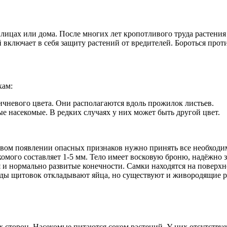
лицах или дома. После многих лет кропотливого труда растени
 включает в себя защиту растений от вредителей. Бороться проти
кам:
чневого цвета. Они располагаются вдоль прожилок листьев.
 насекомые. В редких случаях у них может быть другой цвет.
рвом появлении опасных признаков нужно принять все необходи
екомого составляет 1-5 мм. Тело имеет восковую броню, надёжн
я и нормально развитые конечности. Самки находятся на поверх
виды щитовок откладывают яйца, но существуют и живородящие 
их сторон. Насекомые питаются соком растений. У них отсутству