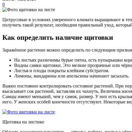
0
Цитрусовые в условиях умеренного климата выращивают в теп
получить такой результат, необходим правильный уход, который
Как определить наличие щитовки
Заражённое растение можно определить по следующим призна
На листьях различимы бурые пятна, есть пупырышки кори
Видны самки щитовки. Это мелкие прозрачные или чёрные
Листья и плоды покрыты клейким субстратом.
Лимоны, мандарины или апельсины начинают засыхать.
Важно постоянно контролировать состояние растений. При пе
высасывает сок растений, заставляя их чахнуть. Величина нас
Самцы имеют меньший, чем у самок, размер. У них есть крыль
него. У женских особей конечности отсутствуют. Некоторые 
Щитовка на листике
Область расселения паразитов — стволы, побеги, листья с обе