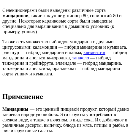
Селекционерами были выведены различные сорта
мандаринов
, такие как уншиу, пионер 80, сочинский 80 и
другие. Некоторые карликовые сорта были выведены
специально для выращивания в домашних условиях (к
примеру, уншиу).
Также есть множество гибридов мандарина с другими
цитрусовыми: каламондин — гибрид мандарина и кумквата,
рангпур — гибрид мандарина и лайма,
клементин
— гибрид
мандарина и апельсина-королька,
танжело
— гибрид
танжерина и грейпфрута, эллендале — гибрид мандарина,
танжерина и апельсина, оранжекват – гибрид мандарина
сорта уншиу и кумквата.
Применение
Мандарины
— это ценный пищевой продукт, который давно
завоевал народную любовь. Эти фрукты употребляют в
свежем виде, а также в вяленом, в виде сока. Их добавляют в
различные десерты, выпечку, блюда из мяса, птицы и рыбы, в
рис и фруктовые салаты.