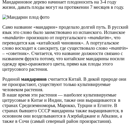
Мандариновое дерево начинает плодоносить на 3-4 году
жизни, давать плоды могут на протяжении 7 месяцев в году.
Само название «мандарин» проделало долгий путь. В русский
язык это слово было заимствовано из испанского. Испанское
«
mandarin
» произошло от португальского «
mandarim
», что
переводится как «китайский чиновник». А португальское
слово восходит к санскриту, где существовало слово «
mantrin
»
– «советник». Считается, что название должности связано с
названием фрукта потому, что китайские мандарины носили
одежду ярко-оранжевого цвета, прямо как плоды этого
цитрусового растения.
Родиной
мандаринов
считается Китай. В дикой природе они
не произрастают, существуют только культивируемые
человеком растения.
В наше время эти растения — наиболее культивируемые
цитрусовые в Китае и Индии, также они выращиваются в
странах Средиземноморья, Марокко, Турции и Египте. В
странах бывшего СССР мандарины также выращиваются, в
основном они возделываются в Азербайджане и Абхазии, а
также в Сочи (самый северный район произрастания).