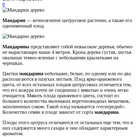
0
Мандарин
— вечнозеленое цитрусовое растение, а также его
одноименный плод.
Мандарины
представляют собой невысокие деревья, обычно
не вырастающие выше 4 метров. Крона дерева густая, листья
овальные темно-зеленые с небольшими крылатками на
черешках.
Цветки
мандарина
небольшие, белые, по одному или по два
располагаются в пазухах листьев. Плод ярко-оранжевого
цвета, от всех остальных плодов цитрусовых отличается тем,
что его кожура почти не соединена с мякотью и очень легко
очищается. Мякоть плода оранжевого цвета, состоит из
большого количества маленьких веретеновидных мешочков,
заполненных соком. Такой плод называется «геспередий».
Количество семян в плоде зависит от сорта
мандарина
.
Плоды этого цитруса отличаются от остальных еще тем, что в
них содержится много сахара и они обладают характерным
ароматом.