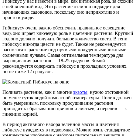
Гибискус у нас известен в мире, как китайская роза, за схожий
с ней внешний вид. Это растение отлично подходит для
начинающих садоводов, поскольку оно неприхотливо и
просто в уходе.
Гибискусу очень важно обеспечить правильное освещение,
ведь оно играет ключевую роль в цветении растения. Круглый
год оно должно получать большое количество света. В тени
гибискус никогда цвести не будет. Также не рекомендуется
располагать растение под прямыми полуденными южными
солнечными лучами. Самая оптимальная температура для
выращивания растения — 18-25 градусов. Зимой
рекомендуется содержать гибискус в прохладных условиях,
но не ниже 12 градусов.
Поливать растение, как и многие
экзоты
, нужно отстоянной
не менее суток водой комнатной температуры. Полив должен
быть умеренным, поскольку просушивание растения
приводит к сбрасыванию цветков и листьев, а перелив — к
гниению корней.
В период активного набора зеленной массы и цветения
гибискус нуждается в подкормках. Можно взять стандартное
комплексное удобрение с набором питательных веществ и