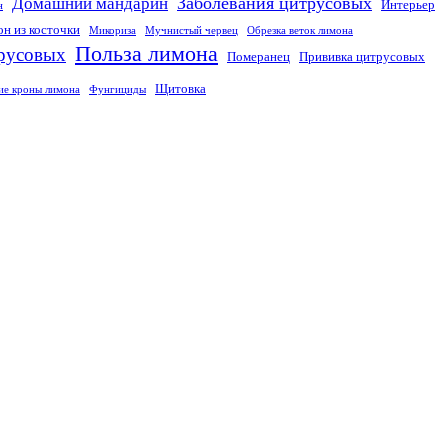
Заболевания цитрусовых
Домашний мандарин
Интерьер
н
н из косточки
Микориза
Мучнистый червец
Обрезка веток лимона
Польза лимона
русовых
Померанец
Прививка цитрусовых
Щитовка
е кроны лимона
Фунгициды