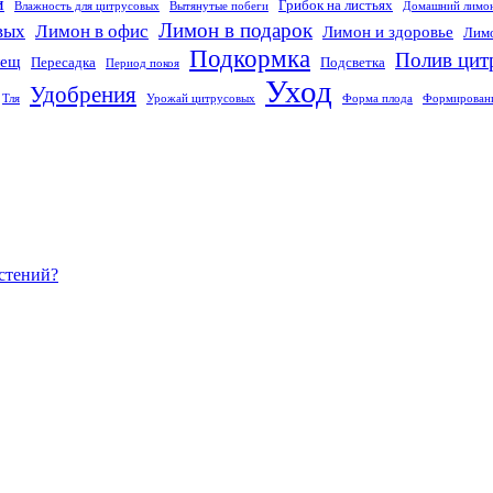
й
Грибок на листьях
Влажность для цитрусовых
Вытянутые побеги
Домашний лимо
Лимон в подарок
вых
Лимон в офис
Лимон и здоровье
Лимо
Подкормка
Полив цит
лещ
Пересадка
Подсветка
Период покоя
Уход
Удобрения
Тля
Урожай цитрусовых
Форма плода
Формировани
астений?