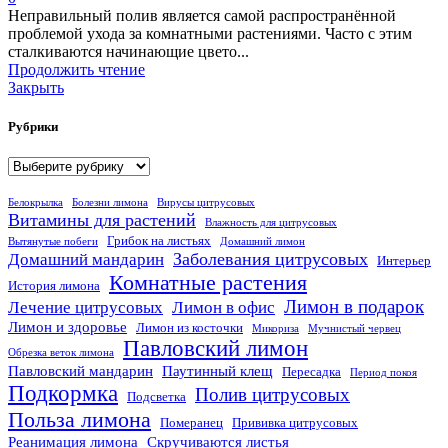
Неправильный полив является самой распространённой
проблемой ухода за комнатными растениями. Часто с этим
сталкиваются начинающие цвето...
Продолжить чтение
Закрыть
Рубрики
Рубрики
Белокрылка
Болезни лимона
Вирусы цитрусовых
Витамины для растений
Влажность для цитрусовых
Грибок на листьях
Вытянутые побеги
Домашний лимон
Заболевания цитрусовых
Домашний мандарин
Интерьер
Комнатные растения
История лимона
Лимон в подарок
Лечение цитрусовых
Лимон в офис
Лимон и здоровье
Лимон из косточки
Микориза
Мучнистый червец
Павловский лимон
Обрезка веток лимона
Павловский мандарин
Паутинный клещ
Пересадка
Период покоя
Подкормка
Полив цитрусовых
Подсветка
Польза лимона
Померанец
Прививка цитрусовых
Реанимация лимона
Скручиваются листья