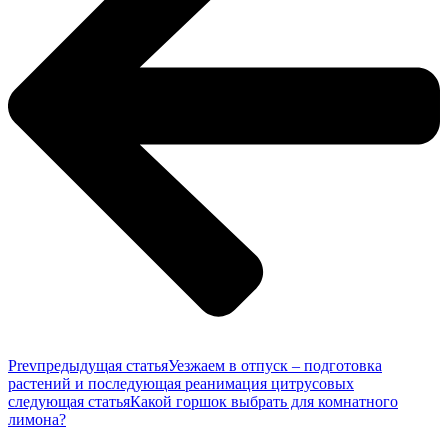
Prev
предыдущая статья
Уезжаем в отпуск – подготовка
растений и последующая реанимация цитрусовых
следующая статья
Какой горшок выбрать для комнатного
лимона?