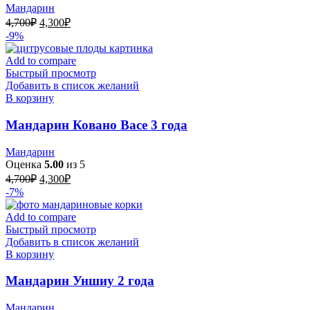
Мандарин
Первоначальная
Текущая
4,700
₽
4,300
₽
цена
цена:
-9%
составляла
4,300₽.
4,700₽.
Add to compare
Быстрый просмотр
Добавить в список желаний
В корзину
Мандарин Ковано Васе 3 года
Мандарин
Оценка
5.00
из 5
Первоначальная
Текущая
4,700
₽
4,300
₽
цена
цена:
-7%
составляла
4,300₽.
4,700₽.
Add to compare
Быстрый просмотр
Добавить в список желаний
В корзину
Мандарин Уншиу 2 года
Мандарин