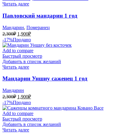
Читать далее
Павловский мандарин 1 год
Мандарин
,
Померанец
Первоначальная
Текущая
2,300
₽
1,900
₽
цена
цена:
-17%
Продано
составляла
1,900₽.
2,300₽.
Add to compare
Быстрый просмотр
Добавить в список желаний
Читать далее
Мандарин Уншиу саженец 1 год
Мандарин
Первоначальная
Текущая
2,300
₽
1,900
₽
цена
цена:
-17%
Продано
составляла
1,900₽.
2,300₽.
Add to compare
Быстрый просмотр
Добавить в список желаний
Читать далее