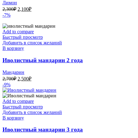
Лимон
Первоначальная
Текущая
2,300
₽
2,100
₽
цена
цена:
-7%
составляла
2,100₽.
2,300₽.
Add to compare
Быстрый просмотр
Добавить в список желаний
В корзину
Иволистный мандарин 2 года
Мандарин
Первоначальная
Текущая
2,700
₽
2,500
₽
цена
цена:
-9%
составляла
2,500₽.
2,700₽.
Add to compare
Быстрый просмотр
Добавить в список желаний
В корзину
Иволистный мандарин 3 года