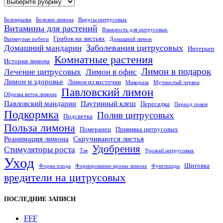
Рубрики
Белокрылка
Болезни лимона
Вирусы цитрусовых
Витамины для растений
Влажность для цитрусовых
Грибок на листьях
Вытянутые побеги
Домашний лимон
Заболевания цитрусовых
Домашний мандарин
Интерьер
Комнатные растения
История лимона
Лимон в подарок
Лечение цитрусовых
Лимон в офис
Лимон и здоровье
Лимон из косточки
Микориза
Мучнистый червец
Павловский лимон
Обрезка веток лимона
Павловский мандарин
Паутинный клещ
Пересадка
Период покоя
Подкормка
Полив цитрусовых
Подсветка
Польза лимона
Померанец
Прививка цитрусовых
Реанимация лимона
Скручиваются листья
Удобрения
Стимуляторы роста
Тля
Урожай цитрусовых
Уход
Щитовка
Форма плода
Формирование кроны лимона
Фунгициды
вредители на цитрусовых
ПОСЛЕДНИЕ ЗАПИСИ
FFF