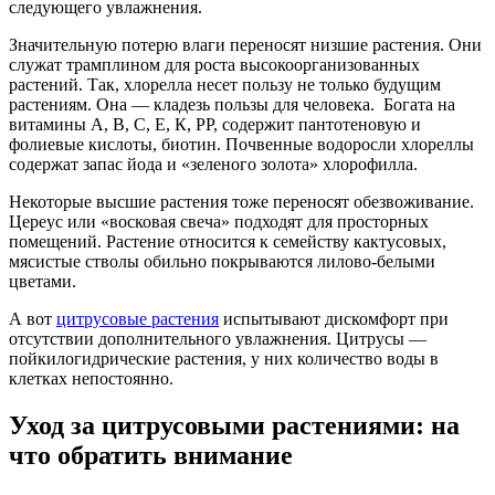
следующего увлажнения.
Значительную потерю влаги переносят низшие растения. Они
служат трамплином для роста высокоорганизованных
растений. Так, хлорелла несет пользу не только будущим
растениям. Она — кладезь пользы для человека. Богата на
витамины А, В, С, Е, К, PP, содержит пантотеновую и
фолиевые кислоты, биотин. Почвенные водоросли хлореллы
содержат запас йода и «зеленого золота» хлорофилла.
Некоторые высшие растения тоже переносят обезвоживание.
Цереус или «восковая свеча» подходят для просторных
помещений. Растение относится к семейству кактусовых,
мясистые стволы обильно покрываются лилово-белыми
цветами.
А вот
цитрусовые растения
испытывают дискомфорт при
отсутствии дополнительного увлажнения. Цитрусы —
пойкилогидрические растения, у них количество воды в
клетках непостоянно.
Уход за цитрусовыми растениями: на
что обратить внимание