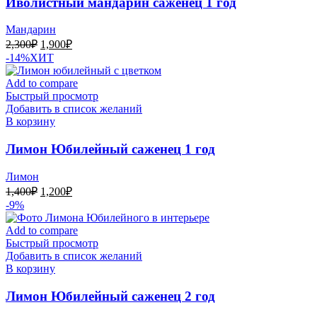
Иволистный мандарин саженец 1 год
Мандарин
Первоначальная
Текущая
2,300
₽
1,900
₽
цена
цена:
-14%
ХИТ
составляла
1,900₽.
2,300₽.
Add to compare
Быстрый просмотр
Добавить в список желаний
В корзину
Лимон Юбилейный саженец 1 год
Лимон
Первоначальная
Текущая
1,400
₽
1,200
₽
цена
цена:
-9%
составляла
1,200₽.
1,400₽.
Add to compare
Быстрый просмотр
Добавить в список желаний
В корзину
Лимон Юбилейный саженец 2 год