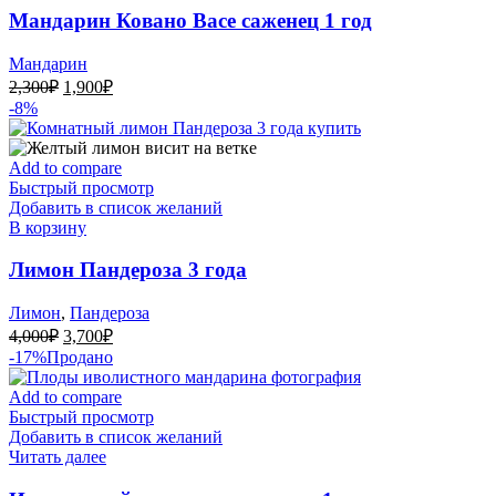
Мандарин Ковано Васе саженец 1 год
Мандарин
Первоначальная
Текущая
2,300
₽
1,900
₽
цена
цена:
-8%
составляла
1,900₽.
2,300₽.
Add to compare
Быстрый просмотр
Добавить в список желаний
В корзину
Лимон Пандероза 3 года
Лимон
,
Пандероза
Первоначальная
Текущая
4,000
₽
3,700
₽
цена
цена:
-17%
Продано
составляла
3,700₽.
4,000₽.
Add to compare
Быстрый просмотр
Добавить в список желаний
Читать далее