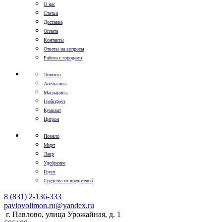
О нас
Статьи
Доставка
Оплата
Контакты
Ответы на вопросы
Работа с городами
Лимоны
Апельсины
Мандарины
Грейпфрут
Кумкват
Цитрон
Помело
Мирт
Лавр
Удобрение
Грунт
Средства от вредителей
8 (831) 2-136-333
pavlovolimon.ru@yandex.ru
г. Павлово, улица Урожайная, д. 1