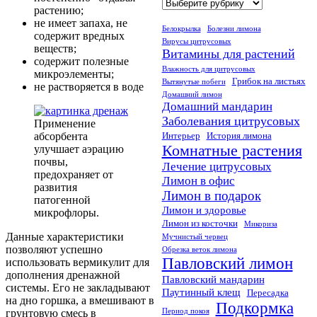
Рубрики
растению;
не имеет запаха, не
Белокрылка
Болезни лимона
содержит вредных
Вирусы цитрусовых
веществ;
Витамины для растений
содержит полезные
Влажность для цитрусовых
микроэлементы;
Грибок на листьях
Вытянутые побеги
не растворяется в воде
Домашний лимон
Домашний мандарин
Заболевания цитрусовых
Применение
Интерьер
История лимона
абсорбента
Комнатные растения
улучшает аэрацию
почвы,
Лечение цитрусовых
предохраняет от
Лимон в офис
развития
Лимон в подарок
патогенной
Лимон и здоровье
микрофлоры.
Лимон из косточки
Микориза
Данные характеристики
Мучнистый червец
позволяют успешно
Обрезка веток лимона
Павловский лимон
использовать вермикулит для
дополнения дренажной
Павловский мандарин
системы. Его не закладывают
Паутинный клещ
Пересадка
на дно горшка, а вмешивают в
Подкормка
Период покоя
грунтовую смесь в