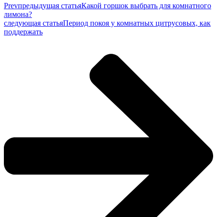
Prev
предыдущая статья
Какой горшок выбрать для комнатного
лимона?
следующая статья
Период покоя у комнатных цитрусовых, как
поддержать