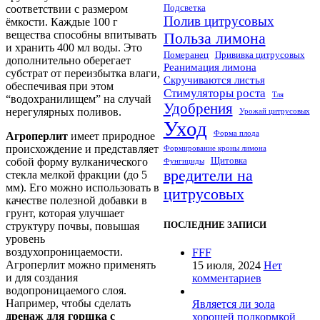
Подсветка
соответствии с размером
Полив цитрусовых
ёмкости. Каждые 100 г
вещества способны впитывать
Польза лимона
и хранить 400 мл воды. Это
Померанец
Прививка цитрусовых
дополнительно оберегает
Реанимация лимона
субстрат от переизбытка влаги,
Скручиваются листья
обеспечивая при этом
Стимуляторы роста
Тля
“водохранилищем” на случай
Удобрения
нерегулярных поливов.
Урожай цитрусовых
Уход
Форма плода
Агроперлит
имеет природное
происхождение и представляет
Формирование кроны лимона
Щитовка
собой форму вулканического
Фунгициды
вредители на
стекла мелкой фракции (до 5
мм). Его можно использовать в
цитрусовых
качестве полезной добавки в
грунт, которая улучшает
ПОСЛЕДНИЕ ЗАПИСИ
структуру почвы, повышая
уровень
воздухопроницаемости.
FFF
Агроперлит можно применять
15 июля, 2024
Нет
и для создания
комментариев
водопроницаемого слоя.
Например, чтобы сделать
Является ли зола
дренаж для горшка с
хорошей подкормкой