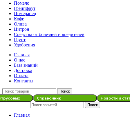
Помело
Грейпфрут
Померанец
Кофе
Олива
Цитрон
Средства от болезней и вредителей
Грунт
Удобрения
Главная
О нас
База знаний
Доставка
Оплата
Контакты
Поиск
итрусовых
Справочник
Новости и ста
Поиск
Главная