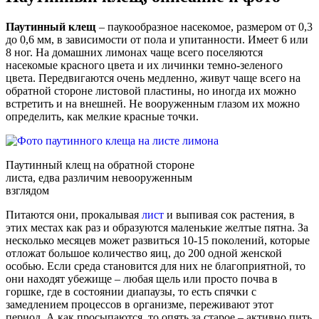
Паутинный клещ
– паукообразное насекомое, размером от 0,3
до 0,6 мм, в зависимости от пола и упитанности. Имеет 6 или
8 ног. На домашних лимонах чаще всего поселяются
насекомые красного цвета и их личинки темно-зеленого
цвета. Передвигаются очень медленно, живут чаще всего на
обратной стороне листовой пластины, но иногда их можно
встретить и на внешней. Не вооруженным глазом их можно
определить, как мелкие красные точки.
Паутинный клещ на обратной стороне
листа, едва различим невооруженным
взглядом
Питаются они, прокалывая
лист
и выпивая сок растения, в
этих местах как раз и образуются маленькие желтые пятна. За
несколько месяцев может развиться 10-15 поколений, которые
отложат большое количество яиц, до 200 одной женской
особью. Если среда становится для них не благоприятной, то
они находят убежище – любая щель или просто почва в
горшке, где в состоянии диапаузы, то есть спячки с
замедлением процессов в организме, переживают этот
период. А как просыпаются, то опять за старое – активно пить