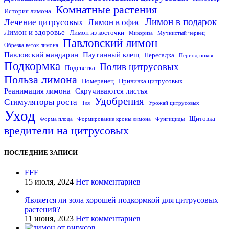
Комнатные растения
История лимона
Лимон в подарок
Лечение цитрусовых
Лимон в офис
Лимон и здоровье
Лимон из косточки
Микориза
Мучнистый червец
Павловский лимон
Обрезка веток лимона
Павловский мандарин
Паутинный клещ
Пересадка
Период покоя
Подкормка
Полив цитрусовых
Подсветка
Польза лимона
Померанец
Прививка цитрусовых
Реанимация лимона
Скручиваются листья
Удобрения
Стимуляторы роста
Тля
Урожай цитрусовых
Уход
Щитовка
Форма плода
Формирование кроны лимона
Фунгициды
вредители на цитрусовых
ПОСЛЕДНИЕ ЗАПИСИ
FFF
15 июля, 2024
Нет комментариев
Является ли зола хорошей подкормкой для цитрусовых
растений?
11 июня, 2023
Нет комментариев