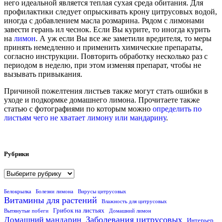
него идеальной является теплая сухая среда обитания. Для
профилактики следует опрыскивать крону цитрусовых водой,
иногда с добавлением масла розмарина. Рядом с лимонами
завести герань ил чеснок. Если Вы курите, то иногда курить
на
лимон
. А уж если Вы все же заметили вредителя, то меры
принять немедленно и применить химические препараты,
согласно инструкции. Повторить обработку несколько раз с
периодом в неделю, при этом изменяя препарат, чтобы не
вызывать привыкания.
Причиной пожелтения листьев также могут стать ошибки в
уходе и подкормке домашнего лимона. Прочитаете также
статью с фотографиями по которым можно
определить по
листьям чего не хватает лимону или мандарину
.
Рубрики
Белокрылка
Болезни лимона
Вирусы цитрусовых
Витамины для растений
Влажность для цитрусовых
Грибок на листьях
Вытянутые побеги
Домашний лимон
Заболевания цитрусовых
Домашний мандарин
Интерьер