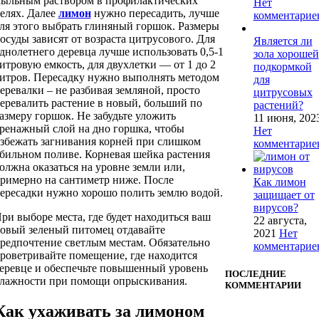
ыльным раствором в профилактических
Нет
елях. Далее
лимон
нужно пересадить, лучше
комментарие
ля этого выбрать глиняный горшок. Размеры
осуды зависят от возраста цитрусового. Для
Является ли
днолетнего деревца лучше использовать 0,5-1
зола хорошей
итровую емкость, для двухлетки — от 1 до 2
подкормкой
итров. Пересадку нужно выполнять методом
для
еревалки – не разбивая земляной, просто
цитрусовых
еревалить растение в новый, больший по
растений?
азмеру горшок. Не забудьте уложить
11 июня, 202
ренажный слой на дно горшка, чтобы
Нет
збежать загнивания корней при слишком
комментарие
бильном поливе. Корневая шейка растения
олжна оказаться на уровне земли или,
римерно на сантиметр ниже. После
Как лимон
ересадки нужно хорошо полить землю водой.
защищает от
вирусов?
ри выборе места, где будет находиться ваш
22 августа,
овый зеленый питомец отдавайте
2021
Нет
редпочтение светлым местам. Обязательно
комментарие
роветривайте помещение, где находится
еревце и обеспечьте повышенный уровень
ПОСЛЕДНИЕ
лажности при помощи опрыскивания.
КОММЕНТАРИИ
Как ухаживать за лимоном