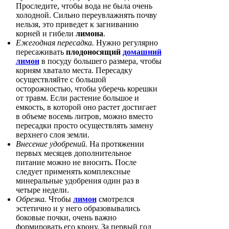
Проследите, чтобы вода не была очень
холодной. Сильно переувлажнять почву
нельзя, это приведет к загниванию
корней и гибели
лимона
.
Ежегодная пересадка.
Нужно регулярно
пересаживать
плодоносящий
домашний
лимон
в посуду большего размера, чтобы
корням хватало места. Пересадку
осуществляйте с большой
осторожностью, чтобы уберечь корешки
от травм. Если растение большое и
емкость, в которой оно растет достигает
в объеме восемь литров, можно вместо
пересадки просто осуществлять замену
верхнего слоя земли.
Внесение удобрений.
На протяжении
первых месяцев дополнительное
питание можно не вносить. После
следует применять комплексные
минеральные удобрения один раз в
четыре недели.
Обрезка.
Чтобы
лимон
смотрелся
эстетично и у него образовывались
боковые почки, очень важно
формировать его крону. За первый год