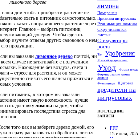
лимонного дерева
лимона
 наши дни чтобы приобрести растение не
Померанец
бязательно ехать в питомник самостоятельно,
Прививка цитрусовых
ожно заказать понравившееся растение через
Реанимация лимона
нтернет. Главное – выбрать питомник,
Скручиваются
аслуживающий доверия. Чтобы сделать
листья
ыбор изучите отзывы других садоводов о нем
Стимуляторы
 его продукции.
роста
Удобрения
Тля
сли вы заказали
лимонное дерево
почтой, ни
Урожай цитрусовых
 коем случае не затягивайте с получением
Уход
осылки. Нахождение без воздуха, света и
Форма плод
лаги – стресс для растения, и он может
Формирование кроны
ущественно снизить его шансы прижиться в
лимона
Щитовка
овых условиях.
Фунгициды
вредители на
сли питомник, в котором вы заказали
цитрусовых
астение имеет такую возможность, лучше
аказать доставку
лимона
на дом, чтобы
инимизировать последствия стресса для
ПОСЛЕДНИЕ
ЗАПИСИ
астения.
осле того как вы заберете дерево домой, его
FFF
ужно сразу распаковать и обработать листья
15 июля, 202