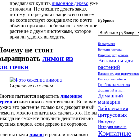
предлагают купить
лимонное дерево
уже
с плодами. Не спешите делать заказ,
потому что результат чаще всего совсем
не соответствует ожиданиям: по почте
Рубрики
обычно приходит небольшое замученное
растение с двумя листочками, которое
Рубрики
вряд ли удастся выходить.
Белокрылка
Почему не стоит
Болезни лимона
Вирусы цитрусовых
выращивать
лимон из
Витамины для
косточки
растений
Влажность для цитрусовых
Вытянутые побеги
Грибок на листьях
Сортовые саженцы
Домашний лимон
Домашний
ногие пытаются вырастить
лимонное
ерево
из косточки
самостоятельно. Если вам
мандарин
ужно это растение только как декоративный
Заболевания
лемент, можно попытаться сделать это. Но вы
цитрусовых
икогда не сможете получить действительно
Интерьер
кусных плодов, если дерево не сортовое.
История лимона
Комнатные
сли вы съели
лимон
и решили несколько