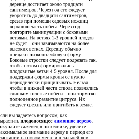
деревце достигает около тридцати
сантиметров. Через год его следует
укоротить до двадцати сантиметров,
срезав при помощи садовых ножниц
верхнюю часть побега. Через год
повторите манипуляции с боковыми
ветвями. На ветвях 1-3 уровней плодов
не будет – они завязываются на более
высоких ветках. Деревцу обычно
придают низкоштамбовую форму.
Боковые отростки следует подрезать так,
чтобы потом сформировались
плодовитые ветви 4-5 уровня. После для
поддержки формы кроны ее нужно
периодически прищипывать. Нельзя
чтобы в нижней части ствола появлялись
слишком толстые побеги – они тормозят
полноценное развитие цитруса. Их
следует срезать или пригибать к земле.
сли вы задаетесь вопросом, как
ырастить
плодоносящее
лимонное дерево
,
окупайте саженец в питомнике, уделите
аксимальное внимание дереву в период его
даптации на новом месте и в дальнейшем