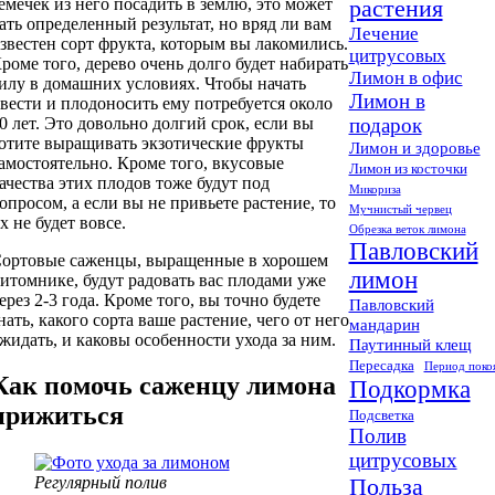
емечек из него посадить в землю, это может
растения
ать определенный результат, но вряд ли вам
Лечение
звестен сорт фрукта, которым вы лакомились.
цитрусовых
роме того, дерево очень долго будет набирать
Лимон в офис
илу в домашних условиях. Чтобы начать
Лимон в
вести и плодоносить ему потребуется около
0 лет. Это довольно долгий срок, если вы
подарок
отите выращивать экзотические фрукты
Лимон и здоровье
амостоятельно. Кроме того, вкусовые
Лимон из косточки
ачества этих плодов тоже будут под
Микориза
опросом, а если вы не привьете растение, то
Мучнистый червец
х не будет вовсе.
Обрезка веток лимона
Павловский
ортовые саженцы, выращенные в хорошем
лимон
итомнике, будут радовать вас плодами уже
ерез 2-3 года. Кроме того, вы точно будете
Павловский
нать, какого сорта ваше растение, чего от него
мандарин
жидать, и каковы особенности ухода за ним.
Паутинный клещ
Пересадка
Период поко
Как помочь саженцу лимона
Подкормка
прижиться
Подсветка
Полив
цитрусовых
Регулярный полив
Польза