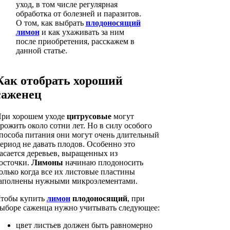
уход, в том числе регулярная
обработка от болезней и паразитов.
О том, как выбрать
плодоносящий
лимон
и как ухаживать за ним
после приобретения, расскажем в
данной статье.
Как отобрать хороший
саженец
ри хорошем уходе
цитрусовые
могут
рожить около сотни лет. Но в силу особого
пособа питания они могут очень длительный
ериод не давать плодов. Особенно это
асается деревьев, выращенных из
осточки.
Лимоны
начинаю плодоносить
олько когда все их листовые пластины
аполнены нужными микроэлементами.
тобы купить
лимон
плодоносящий
, при
ыборе саженца нужно учитывать следующее:
цвет листьев должен быть равномерно