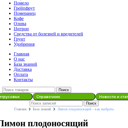
Помело
Грейпфрут
Померанец
Кофе
Олива
Цитрон
Средства от болезней и вредителей
Грунт
Удобрения
Главная
О нас
База знаний
Доставка
Оплата
Контакты
Поиск
итрусовых
Справочник
Новости и ста
Поиск
Главная
База знаний
Лимон плодоносящий – как выбрать
Лимон плодоносящий