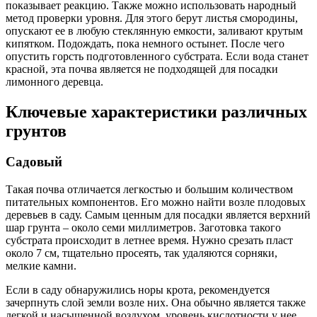
показывает реакцию. Также можно использовать народный
метод проверки уровня. Для этого берут листья смородины,
опускают ее в любую стеклянную емкости, заливают крутым
кипятком. Подождать, пока немного остынет. После чего
опустить горсть подготовленного субстрата. Если вода станет
красной, эта почва является не подходящей для посадки
лимонного деревца.
Ключевые характеристики различных
грунтов
Садовый
Такая почва отличается легкостью и большим количеством
питательных компонентов. Его можно найти возле плодовых
деревьев в саду. Самым ценным для посадки является верхний
шар грунта – около семи миллиметров. Заготовка такого
субстрата происходит в летнее время. Нужно срезать пласт
около 7 см, тщательно просеять, так удаляются сорняки,
мелкие камни.
Если в саду обнаружились норы крота, рекомендуется
зачерпнуть слой земли возле них. Она обычно является также
легкой и насыщенной воздухом, уровень кислотности у нее