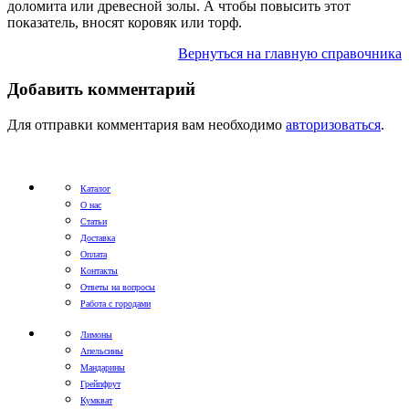
доломита или древесной золы. А чтобы повысить этот
показатель, вносят коровяк или торф.
Вернуться на главную справочника
Добавить комментарий
Для отправки комментария вам необходимо
авторизоваться
.
Каталог
О нас
Статьи
Доставка
Оплата
Контакты
Ответы на вопросы
Работа с городами
Лимоны
Апельсины
Мандарины
Грейпфрут
Кумкват